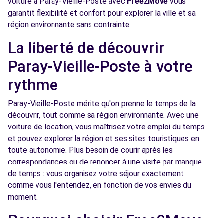
voiture à Paray-Vieille-Poste avec
Free2Move
vous
Voir l'agence
garantit flexibilité et confort pour explorer la ville et sa
région environnante sans contrainte.
Free2Move Rent - EUROPE AUTO - CHOISY-
5.7
La liberté de découvrir
LE-ROI (C)
km
Paray-Vieille-Poste à votre
1 RUE DU DOCTEUR ROUX
CHOISY-LE-ROI, 94600
rythme
Voir l'agence
Paray-Vieille-Poste mérite qu'on prenne le temps de la
découvrir, tout comme sa région environnante. Avec une
voiture de location, vous maîtrisez votre emploi du temps
Free2Move Rent - ETABLISSEMENTS
5.9
et pouvez explorer la région et ses sites touristiques en
TELLIER - L'HAY-LES-ROSES (C)
km
toute autonomie. Plus besoin de courir après les
81 AVENUE FLOUQUET
correspondances ou de renoncer à une visite par manque
L'HAY-LES-ROSES, 94240
de temps : vous organisez votre séjour exactement
comme vous l'entendez, en fonction de vos envies du
Voir l'agence
moment.