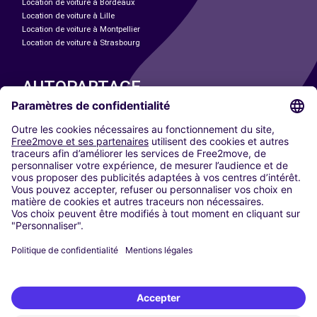
Location de voiture à Bordeaux
Location de voiture à Lille
Location de voiture à Montpellier
Location de voiture à Strasbourg
AUTOPARTAGE
NOS VILLES
Paris
Madrid
Washington DC
Milan
Rome
Turin
Vienne
Berlin
Cologne
Düsseldorf
Francfort
Hambourg
Munich
Stuttgart