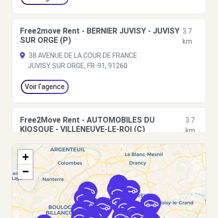
Free2move Rent - BERNIER JUVISY - JUVISY
3.7
SUR ORGE (P)
km
38 AVENUE DE LA COUR DE FRANCE
JUVISY SUR ORGE, FR-91, 91260
Voir l'agence
Free2Move Rent - AUTOMOBILES DU
3.7
KIOSQUE - VILLENEUVE-LE-ROI (C)
km
13 PLACE AMEDEE SOUPAULT
+
VILLENEUVE-LE-ROI, 94290
−
Voir l'agence
Free2move Rent - BELLE ETOILE
4.1