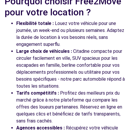
Pourquoi choisir Free2Move
Free2move Rent - S&You - MASSY CEDEX
6.0
(C)
km
pour votre location ?
AVENUE DU MARECHAL DE LATTRE DE TASSIGNY
MASSY, FR-91, 91300
Flexibilité totale :
Louez votre véhicule pour une
journée, un week-end ou plusieurs semaines. Adaptez
Voir l'agence
la durée de location à vos besoins réels, sans
engagement superflu.
Large choix de véhicules :
Citadine compacte pour
Voir toutes les agences
circuler facilement en ville, SUV spacieux pour les
escapades en famille, berline confortable pour vos
déplacements professionnels ou utilitaire pour vos
besoins spécifiques - notre parc automobile répond à
toutes les situations.
Tarifs compétitifs :
Profitez des meilleurs prix du
marché grâce à notre plateforme qui compare les
offres des loueurs partenaires. Réservez en ligne en
quelques clics et bénéficiez de tarifs transparents,
sans frais cachés.
Agences accessibles :
Récupérez votre véhicule