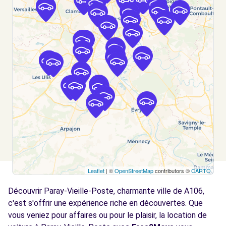
AUTOMOBILES - JUVISY SUR ORGE (D)
km
AVENUE DE LA COUR DE FRANCE
JUVISY SUR ORGE, 91260
Voir l'agence
Free2Move Rent - GARAGE DUPLEIX -
4.7
CHOISY-LE-ROI (C)
km
80 AVENUE ANATOLE FRANCE
CHOISY-LE-ROI, 94600
Voir l'agence
Leaflet
| ©
OpenStreetMap
contributors ©
CARTO
Free2Move Rent - GARAGE DES SPORTS -
5.1
VIRY-CHATILLON (C)
km
Découvrir Paray-Vieille-Poste, charmante ville de A106,
141 ROUTE NATIONALE 7
c'est s'offrir une expérience riche en découvertes. Que
VIRY-CHATILLON, 91170
vous veniez pour affaires ou pour le plaisir, la location de