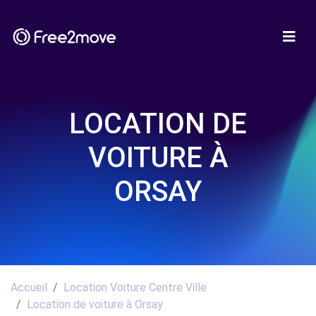
LOCATION DE
VOITURE À
ORSAY
Accueil
Location Voiture Centre Ville
Location de voiture à Orsay