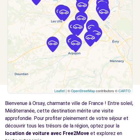
Free2move Rent - AERO 91 - MASSY
7.4 km
Avenue du Maréchal Juin
Massy, 91300
Voir l'agence
Free2move Rent - BERNIER ESSONNE -
7.4
BALLAINVILLIERS (P)
km
2 RUE DE LA GRANGE AUX CERCLES
Leaflet
| ©
OpenStreetMap
contributors ©
CARTO
BALLAINVILLIERS, FR-91, 91160
Bienvenue à Orsay, charmante ville de France ! Entre soleil,
Voir l'agence
Méditerranée, cette destination mérite une visite
approfondie. Pour profiter pleinement de votre séjour et
découvrir tous les trésors de la région, optez pour la
Free2move Rent - S&You - MASSY CEDEX
7.7
(C)
location de voiture avec Free2Move
et explorez en
km