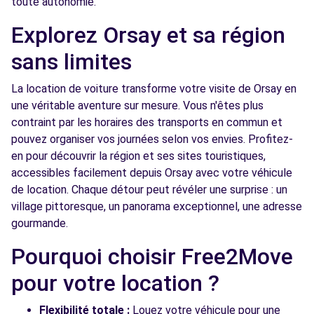
toute autonomie.
AVENUE DU MARECHAL DE LATTRE DE TASSIGNY
MASSY, FR-91, 91300
Explorez Orsay et sa région
Voir l'agence
sans limites
La location de voiture transforme votre visite de Orsay en
Free2Move Rent - GARAGE DE LA PLAINE -
7.7
une véritable aventure sur mesure. Vous n'êtes plus
MARCOUSSIS (C)
km
contraint par les horaires des transports en commun et
31 RUE DE MONTLHERY
pouvez organiser vos journées selon vos envies. Profitez-
MARCOUSSIS, 91460
en pour découvrir la région et ses sites touristiques,
accessibles facilement depuis Orsay avec votre véhicule
Voir l'agence
de location. Chaque détour peut révéler une surprise : un
village pittoresque, un panorama exceptionnel, une adresse
gourmande.
Free2Move Rent - R'EVE AUTOS -
8.4
MONTLHERY (C)
km
Pourquoi choisir Free2Move
53 ROUTE DE MARCOUSSIS
pour votre location ?
MONTLHERY, 91310
Voir l'agence
Flexibilité totale :
Louez votre véhicule pour une