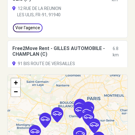
12 RUE DE LA REUNION
LES ULIS, FR-91, 91940
Voir l'agence
Free2Move Rent - GILLES AUTOMOBILE -
6.8
CHAMPLAN (C)
km
91 BIS ROUTE DE VERSAILLES
CHAMPLAN, 91160
+
Voir l'agence
−
Free2Move Rent - AERO 91 - MASSY (O)
7.4 km
Avenue du Maréchal Juin
MASSY, FR-91, 91300
Voir l'agence