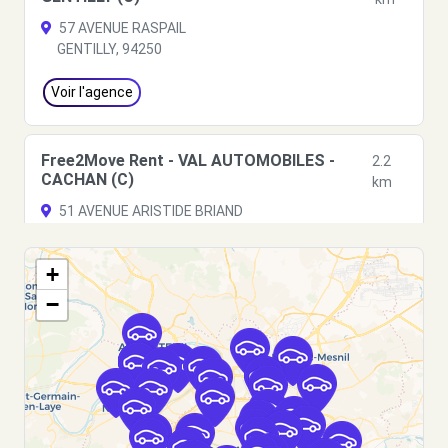
57 AVENUE RASPAIL
GENTILLY, 94250
Voir l'agence
Free2Move Rent - VAL AUTOMOBILES -
2.2
CACHAN (C)
km
51 AVENUE ARISTIDE BRIAND
CACHAN, 94230
+
Voir l'agence
−
Free2move Rent - S&You - PARIS PORTE DE
2.3
VERSAILLES (C)
km
75 BOULEVARD LEFEBVRE
PARIS, FR-75, 75015