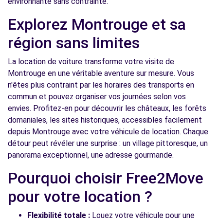
environnante sans contrainte.
- PARIS (C)
km
Explorez Montrouge et sa
88 RUE LECOURBE
PARIS, 75015
région sans limites
Voir l'agence
La location de voiture transforme votre visite de
Montrouge en une véritable aventure sur mesure. Vous
n'êtes plus contraint par les horaires des transports en
Free2Move Rent - TRUJAS PARIS SUD -
3.4
commun et pouvez organiser vos journées selon vos
BOURG-LA-REINE (C)
km
envies. Profitez-en pour découvrir les châteaux, les forêts
12 BIS AVENUE DU GENERAL LECLERC
domaniales, les sites historiques, accessibles facilement
BOURG-LA-REINE, 92340
depuis Montrouge avec votre véhicule de location. Chaque
détour peut révéler une surprise : un village pittoresque, un
Voir l'agence
panorama exceptionnel, une adresse gourmande.
Pourquoi choisir Free2Move
Free2Move Rent - FONTENAY AUTOMOBILES
3.8
- FONTENAY-AUX-ROSES (C)
km
pour votre location ?
98 RUE BOUCICAUT
FONTENAY-AUX-ROSES, 92260
Flexibilité totale :
Louez votre véhicule pour une