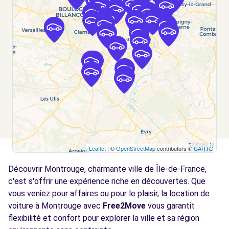
Voir l'agence
Free2move Rent - S&You - PARIS PORTE DE
2.3
VERSAILLES (O)
km
75 BOULEVARD LEFEBVRE
PARIS, 75015
Voir l'agence
Free2Move Rent - GARAGE DE L EGLISE -
2.8
CHATILLON (C)
km
Leaflet
| ©
OpenStreetMap
contributors ©
CARTO
55 BOULEVARD DE VANVES
Découvrir Montrouge, charmante ville de Île-de-France,
CHATILLON, 92320
c'est s'offrir une expérience riche en découvertes. Que
Voir l'agence
vous veniez pour affaires ou pour le plaisir, la location de
voiture à Montrouge avec
Free2Move
vous garantit
flexibilité et confort pour explorer la ville et sa région
Free2Move Rent - GARAGE CITE LECOURBE
3.0