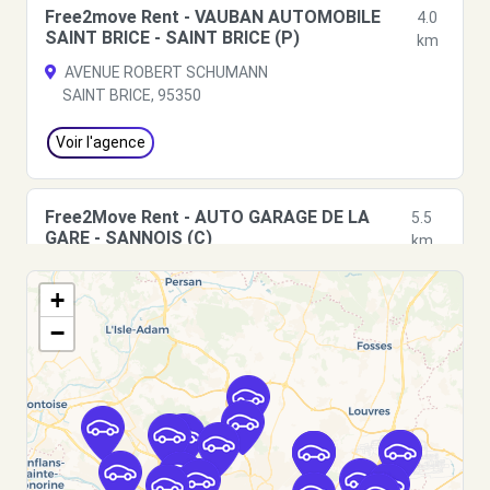
Free2move Rent - VAUBAN AUTOMOBILE
4.0
SAINT BRICE - SAINT BRICE (P)
km
AVENUE ROBERT SCHUMANN
SAINT BRICE, 95350
Voir l'agence
Free2Move Rent - AUTO GARAGE DE LA
5.5
GARE - SANNOIS (C)
km
92 BOULEVARD MAURICE BERTEAUX
+
SANNOIS, 95110
−
Voir l'agence
Free2Move Rent - GARAGE AUBONY ET FILS
5.8
SARL - EAUBONNE (C)
km
64 ROUTE DE MONTLIGNON