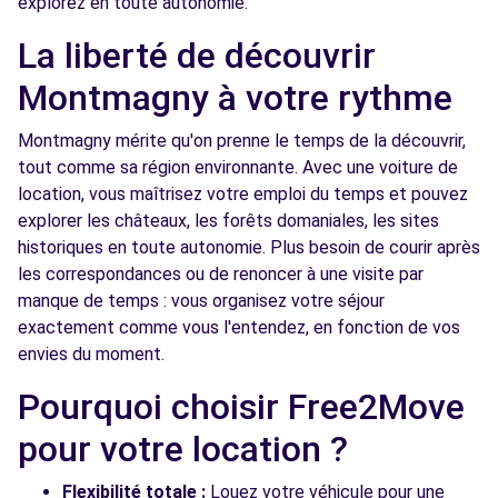
explorez en toute autonomie.
Free2move Rent - VAUBAN AUTOMOBILE -
6.8
La liberté de découvrir
ARGENTEUIL (P)
km
Montmagny à votre rythme
117 BD JEAN ALLEMANE
ARGENTEUIL, FR-95, 95100
Montmagny mérite qu'on prenne le temps de la découvrir,
tout comme sa région environnante. Avec une voiture de
Voir l'agence
location, vous maîtrisez votre emploi du temps et pouvez
explorer les châteaux, les forêts domaniales, les sites
Free2move Rent - ALMAR AUTOMOBILES -
7.0
historiques en toute autonomie. Plus besoin de courir après
GONESSE (P)
km
les correspondances ou de renoncer à une visite par
2 RUE NUNGESSER ET COLI
manque de temps : vous organisez votre séjour
GONESSE, 95500
exactement comme vous l'entendez, en fonction de vos
envies du moment.
Voir l'agence
Pourquoi choisir Free2Move
pour votre location ?
Free2move Rent - ALMAR AUTOMOBILES -
7.0
GONESSE (O)
km
Flexibilité totale :
Louez votre véhicule pour une