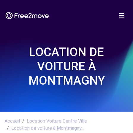
LOCATION DE
VOITURE À
MONTMAGNY
Accueil
Location Voiture Centre Ville
Location de voiture à Montmagny...