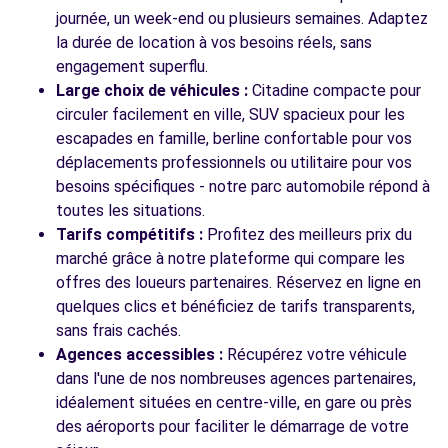
2 rue Nungesser et Coli
journée, un week-end ou plusieurs semaines. Adaptez
GONESSE, FR-95, 95500
la durée de location à vos besoins réels, sans
engagement superflu.
Voir l'agence
Large choix de véhicules :
Citadine compacte pour
circuler facilement en ville, SUV spacieux pour les
escapades en famille, berline confortable pour vos
Voir toutes les agences
déplacements professionnels ou utilitaire pour vos
besoins spécifiques - notre parc automobile répond à
toutes les situations.
Tarifs compétitifs :
Profitez des meilleurs prix du
marché grâce à notre plateforme qui compare les
offres des loueurs partenaires. Réservez en ligne en
quelques clics et bénéficiez de tarifs transparents,
sans frais cachés.
Agences accessibles :
Récupérez votre véhicule
dans l'une de nos nombreuses agences partenaires,
idéalement situées en centre-ville, en gare ou près
des aéroports pour faciliter le démarrage de votre