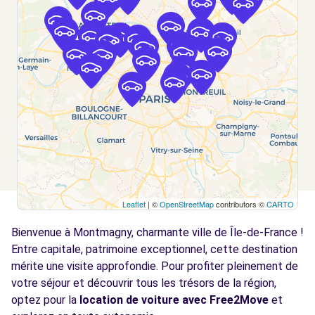
EAUBONNE, 95600
Voir l'agence
Free2Move Rent - GARAGE DES ECOLES -
6.3
EZANVILLE (C)
km
25 RUE DES ECOLES
EZANVILLE, 95460
Voir l'agence
Leaflet
| ©
OpenStreetMap
contributors ©
CARTO
Free2Move Rent - DEPAN'SERVICES -
6.4
AUBERVILLIERS (C)
km
Bienvenue à Montmagny, charmante ville de Île-de-France !
97 RUE HEURTAULT
Entre capitale, patrimoine exceptionnel, cette destination
AUBERVILLIERS, 93300
mérite une visite approfondie. Pour profiter pleinement de
votre séjour et découvrir tous les trésors de la région,
Voir l'agence
optez pour la
location de voiture avec Free2Move
et