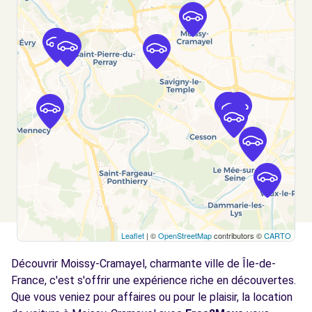
DENIS (C)
km
1 RUE ARISTIDE BRIAND
VERT ST DENIS, FR-77, 77240
Voir l'agence
Free2Move Rent - PASQUIER AUTOS 77 -
7.3
VERT-ST-DENIS (C)
km
240 RUE DE L'EPINET
VERT-ST-DENIS, 77240
Voir l'agence
Leaflet
| ©
OpenStreetMap
contributors ©
CARTO
Free2move Rent - BRIE ET CHAMPAGNE -
7.4
VERT SAINT DENIS (O)
km
Découvrir Moissy-Cramayel, charmante ville de Île-de-
4, rue Paul Henri Spaak
France, c'est s'offrir une expérience riche en découvertes.
VERT SAINT DENIS, FR-77, 77240
Que vous veniez pour affaires ou pour le plaisir, la location