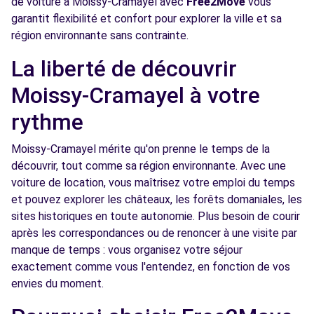
de voiture à Moissy-Cramayel avec
Free2Move
vous
Voir l'agence
garantit flexibilité et confort pour explorer la ville et sa
région environnante sans contrainte.
Free2move Rent - METIN MELUN - CESSON
7.9
La liberté de découvrir
(P)
km
Moissy-Cramayel à votre
61 RN6/RD306 - Vert-Saint-Denis
CESSON, FR-77, 77240
rythme
Voir l'agence
Moissy-Cramayel mérite qu'on prenne le temps de la
découvrir, tout comme sa région environnante. Avec une
voiture de location, vous maîtrisez votre emploi du temps
Free2Move Rent - GARAGE DU SOUTERRAIN
9.2
et pouvez explorer les châteaux, les forêts domaniales, les
SARL - CORBEIL-ESSONNES (C)
km
sites historiques en toute autonomie. Plus besoin de courir
59-63 RUE DU MARECHAL DE LATTRE DE TASSIGNY
après les correspondances ou de renoncer à une visite par
CORBEIL-ESSONNES, 91100
manque de temps : vous organisez votre séjour
exactement comme vous l'entendez, en fonction de vos
Voir l'agence
envies du moment.