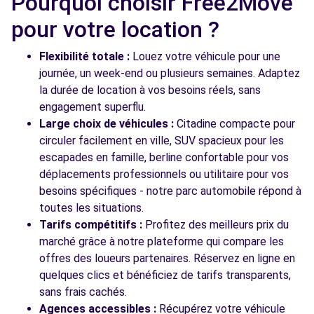
Pourquoi choisir Free2Move
Free2move Rent - EVRY CORBEIL
9.9
AUTOMOBILES - CORBEIL ESSONNES (C)
km
pour votre location ?
33/35 AVENUE DU 8 MAI 1945
CORBEIL ESSONNES, FR-91, 91100
Flexibilité totale :
Louez votre véhicule pour une
journée, un week-end ou plusieurs semaines. Adaptez
Voir l'agence
la durée de location à vos besoins réels, sans
engagement superflu.
Large choix de véhicules :
Citadine compacte pour
Voir toutes les agences
circuler facilement en ville, SUV spacieux pour les
escapades en famille, berline confortable pour vos
déplacements professionnels ou utilitaire pour vos
besoins spécifiques - notre parc automobile répond à
toutes les situations.
Tarifs compétitifs :
Profitez des meilleurs prix du
marché grâce à notre plateforme qui compare les
offres des loueurs partenaires. Réservez en ligne en
quelques clics et bénéficiez de tarifs transparents,
sans frais cachés.
Agences accessibles :
Récupérez votre véhicule