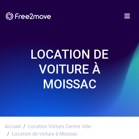
LOCATION DE
VOITURE À
MOISSAC
Accueil
Location Voiture Centre Ville
Location de voiture à Moissac