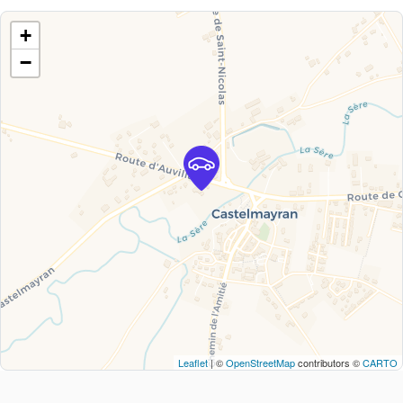
+
−
Leaflet
| ©
OpenStreetMap
contributors ©
CARTO