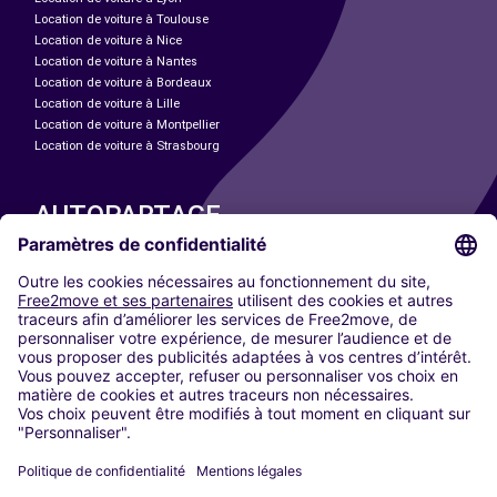
Location de voiture à Toulouse
Location de voiture à Nice
Location de voiture à Nantes
Location de voiture à Bordeaux
Location de voiture à Lille
Location de voiture à Montpellier
Location de voiture à Strasbourg
AUTOPARTAGE
NOS VILLES
Paris
Madrid
Washington DC
Milan
Rome
Turin
Vienne
Berlin
Cologne
Düsseldorf
Francfort