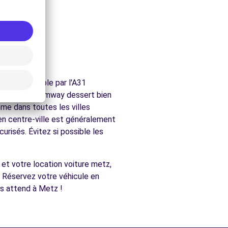
laire.
.
e.
est accessible par l'A31
emagne. Le tramway dessert bien
mme dans toutes les villes
 en centre-ville est généralement
urisés. Évitez si possible les
et votre location voiture metz,
s. Réservez votre véhicule en
us attend à Metz !