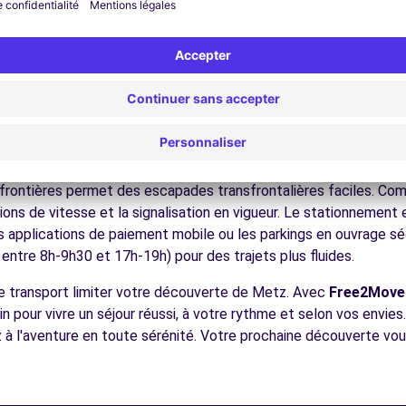
z :
Découvrez ce musée d'art moderne à l'architecture spectacu
z sur cette place historique au cœur de la vieille ville.
orez ce quartier wilhelmien témoignant de la période allemande
phiez ce temple protestant néo-roman sur une île de la Mosell
5.0 km
ues pour conduire à Metz
à tous les conducteurs avec quelques conseils pratiques. Metz 
ris-Strasbourg). La ville est proche du Luxembourg et de l'All
s frontières permet des escapades transfrontalières faciles. Co
tions de vitesse et la signalisation en vigueur. Le stationnement
es applications de paiement mobile ou les parkings en ouvrage séc
ences
entre 8h-9h30 et 17h-19h) pour des trajets plus fluides.
de transport limiter votre découverte de Metz. Avec
Free2Move
n pour vivre un séjour réussi, à votre rythme et selon vos envie
z à l'aventure en toute sérénité. Votre prochaine découverte vo