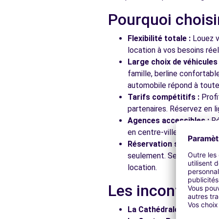
Pourquoi choisi
Free2move Rent - CAR AVENUE - METZ (F)
Flexibilité totale :
Louez vo
10 RUE DU PRE TALANGE
location à vos besoins rée
WOIPPY, 57140
Large choix de véhicules 
famille, berline confortab
Voir l'agence
automobile répond à toutes
Tarifs compétitifs :
Profi
partenaires. Réservez en li
Free2move Rent - AFP AUTOS - METZ
Agences accessibles :
Ré
rue du Général Metman
en centre-ville, en gare ou
METZ, 57070
Réservation simplifiée :
N
seulement. Service client
Voir l'agence
location.
Les incontourna
Free2move Rent - CAR AVENUE - METZ (C)
BOULEVARD SOLIDARITE
La Cathédrale Saint-Étie
METZ, 57070