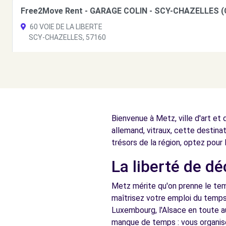
Free2Move Rent - GARAGE COLIN - SCY-CHAZELLES (
60 VOIE DE LA LIBERTE
SCY-CHAZELLES, 57160
Voir l'agence
Free2move Rent - GENERAL AUTO METZ - WOIPPY (O
Village de l'Automobile, Parc de Berlange
Bienvenue à Metz, ville d'art et 
WOIPPY, FR-57, 57140
allemand, vitraux, cette destina
Voir l'agence
trésors de la région, optez pour 
La liberté de d
Free2move Rent - CAR AVENUE - METZ (J)
Metz mérite qu'on prenne le tem
10 RUE DU PRE TALANGE
maîtrisez votre emploi du temps 
WOIPPY, 57140
Luxembourg, l'Alsace en toute a
manque de temps : vous organis
Voir l'agence