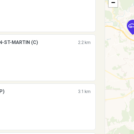
−
N-ST-MARTIN (C)
2.2 km
P)
3.1 km