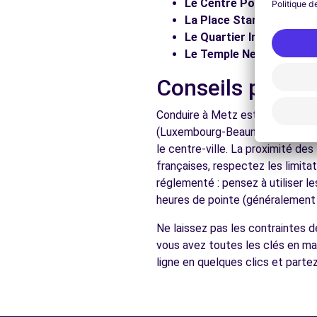
Le Centre Pompidou-Met
La Place Stanislas :
Flâne
Voir l'agence
Le Quartier Impérial :
Expl
Le Temple Neuf :
Photogra
Free2move Rent - CAR AVENUE - METZ (P)
Conseils pratiq
95 Boulevard Solidarité
Conduire à Metz est accessible 
METZ, FR-57, 57070
(Luxembourg-Beaune) et l'A4 (Pa
Voir l'agence
le centre-ville. La proximité de
françaises, respectez les limita
réglementé : pensez à utiliser l
Voir toutes les ag
heures de pointe (généralement 
Ne laissez pas les contraintes 
vous avez toutes les clés en mai
ligne en quelques clics et parte