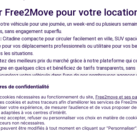
r Free2Move pour votre locatio
4.6 km
tre véhicule pour une journée, un week-end ou plusieurs semai
ls, sans engagement superflu.
:
Citadine compacte pour circuler facilement en ville, SUV spac
le pour vos déplacements professionnels ou utilitaire pour vos be
 les situations.
tez des meilleurs prix du marché grâce à notre plateforme qui c
gne en quelques clics et bénéficiez de tarifs transparents, sans 
4.9 km
cupérez votre véhicule dans l'une de nos nombreuses agences p
 près des aéroports pour faciliter le démarrage de votre séjour.
otre plateforme intuitive vous permet de réserver votre véhicu
 disponible pour répondre à toutes vos questions et vous accom
bles à découvrir à Metz et dans
4.9 km
nne :
Admirez 'la Lanterne du Bon Dieu' avec ses 6 500 m² de vit