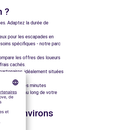
n ?
nes. Adaptez la durée de
ieux pour les escapades en
soins spécifiques - notre parc
ompare les offres des loueurs
frais cachés.
artenaires, idéalement situées
le en quelques minutes
pagner tout au long de votre
 les environs
raux.