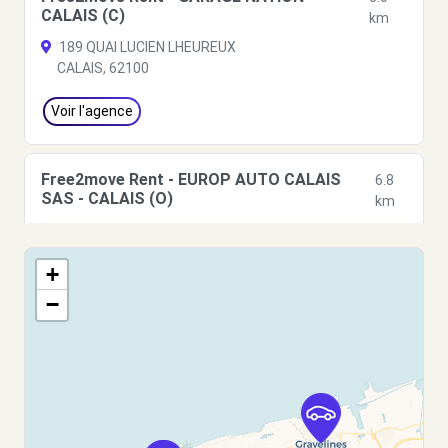
CALAIS (C)
km
189 QUAI LUCIEN LHEUREUX
CALAIS, 62100
Voir l'agence
Free2move Rent - EUROP AUTO CALAIS
6.8
SAS - CALAIS (O)
km
rue de Lille
CALAIS, FR-62, 62100
+
Voir l'agence
−
Free2Move Rent - GARAGE JB MARQUIS -
12.5
ST-FOLQUIN (C)
km
150 RUE DE CALAIS
ST-FOLQUIN, 62370