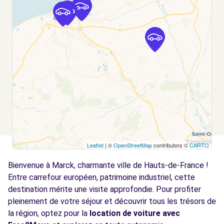
Voir l'agence
Free2Move Rent - GARAGE HERANT -
12.8
GRAVELINES (C)
km
2 ROUTE DE CALAIS
GRAVELINES, 59820
Voir l'agence
Leaflet
| ©
OpenStreetMap
contributors ©
CARTO
Bienvenue à Marck, charmante ville de Hauts-de-France !
Entre carrefour européen, patrimoine industriel, cette
destination mérite une visite approfondie. Pour profiter
pleinement de votre séjour et découvrir tous les trésors de
la région, optez pour la
location de voiture avec