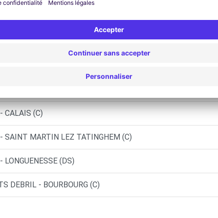
AINT OMER (P)
ELINES (C)
ST-PIERRE-BROUCK (C)
S (C)
 CALAIS (C)
 - SAINT MARTIN LEZ TATINGHEM (C)
 - LONGUENESSE (DS)
TS DEBRIL - BOURBOURG (C)