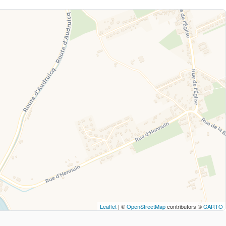
Leaflet
| ©
OpenStreetMap
contributors ©
CARTO