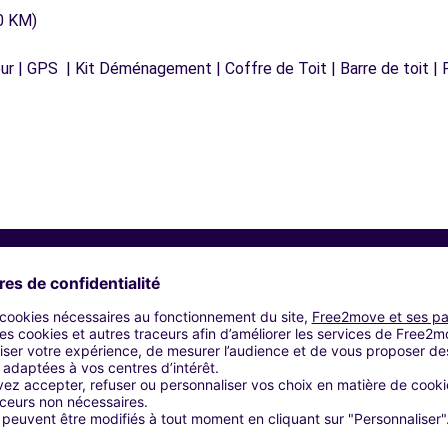
0 KM)
r | GPS | Kit Déménagement | Coffre de Toit | Barre de toit | P
Agences similaires
 - CALAIS (O)