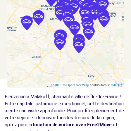
Voir l'agence
Free2Move Rent - GARAGE CITE LECOURBE
2.5
- PARIS (C)
km
88 RUE LECOURBE
PARIS, 75015
Voir l'agence
Free2Move Rent - VAL AUTOMOBILES -
2.9
CACHAN (C)
km
Leaflet
| ©
OpenStreetMap
contributors ©
CARTO
51 AVENUE ARISTIDE BRIAND
Bienvenue à Malakoff, charmante ville de Île-de-France !
CACHAN, 94230
Entre capitale, patrimoine exceptionnel, cette destination
Voir l'agence
mérite une visite approfondie. Pour profiter pleinement de
votre séjour et découvrir tous les trésors de la région,
optez pour la
location de voiture avec Free2Move
et
Free2Move Rent - FONTENAY AUTOMOBILES
3.3