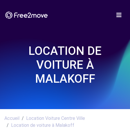
LOCATION DE
VOITURE À
MALAKOFF
Accueil
Location Voiture Centre Ville
Location de voiture à Malakoff