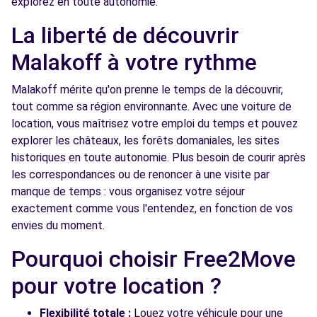
explorez en toute autonomie.
- FONTENAY-AUX-ROSES (C)
km
La liberté de découvrir
98 RUE BOUCICAUT
FONTENAY-AUX-ROSES, 92260
Malakoff à votre rythme
Voir l'agence
Malakoff mérite qu'on prenne le temps de la découvrir,
tout comme sa région environnante. Avec une voiture de
location, vous maîtrisez votre emploi du temps et pouvez
Free2Move Rent - GENTILLY AUTOROUTES -
3.5
explorer les châteaux, les forêts domaniales, les sites
GENTILLY (C)
km
historiques en toute autonomie. Plus besoin de courir après
57 AVENUE RASPAIL
les correspondances ou de renoncer à une visite par
GENTILLY, 94250
manque de temps : vous organisez votre séjour
exactement comme vous l'entendez, en fonction de vos
Voir l'agence
envies du moment.
Pourquoi choisir Free2Move
Free2Move Rent - TRUJAS PARIS SUD -
3.9
BOURG-LA-REINE (C)
km
pour votre location ?
12 BIS AVENUE DU GENERAL LECLERC
BOURG-LA-REINE, 92340
Flexibilité totale :
Louez votre véhicule pour une