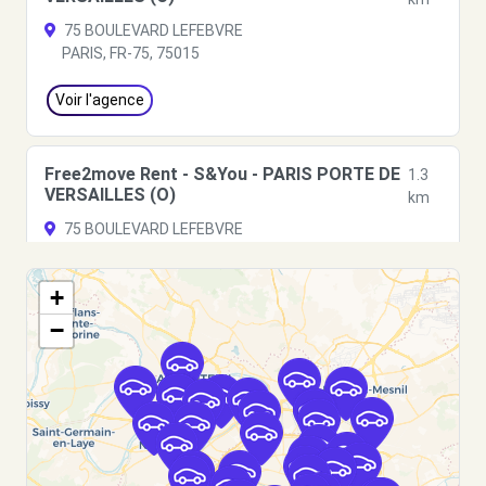
75 BOULEVARD LEFEBVRE
PARIS, FR-75, 75015
Voir l'agence
Free2move Rent - S&You - PARIS PORTE DE
1.3
VERSAILLES (O)
km
75 BOULEVARD LEFEBVRE
PARIS, 75015
+
Voir l'agence
−
Free2Move Rent - GARAGE DE L EGLISE -
1.9
CHATILLON (C)
km
55 BOULEVARD DE VANVES
CHATILLON, 92320