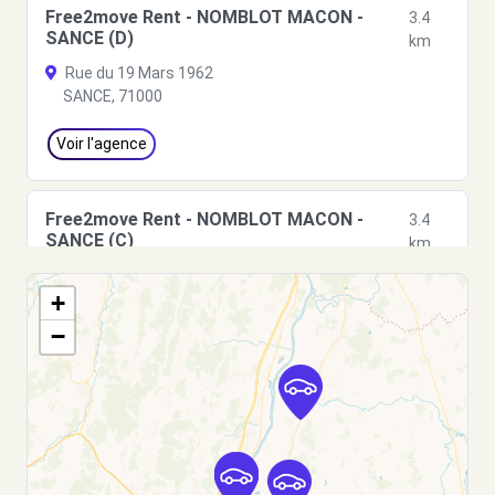
Free2move Rent - NOMBLOT MACON -
3.4
SANCE (D)
km
Rue du 19 Mars 1962
SANCE, 71000
Voir l'agence
Free2move Rent - NOMBLOT MACON -
3.4
SANCE (C)
km
Rue du 19 Mars 1962
+
SANCE, 71000
−
Voir l'agence
Free2move Rent - OPEL NOMBLOT MACON -
5.1
VARENNES-LES-MACON (O)
km
PARC D'ACTIVITE LES COMBES