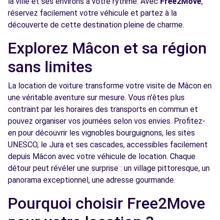
la ville et ses environs à votre rythme. Avec
Free2Move
,
réservez facilement votre véhicule et partez à la
Free2Move Rent - GARAGE DE JULIENAS -
12.0
découverte de cette destination pleine de charme.
JULIENAS (P)
km
1533 ROUTE DE JULIENAS
Explorez Mâcon et sa région
JULIENAS, 69840
sans limites
Voir l'agence
La location de voiture transforme votre visite de Mâcon en
une véritable aventure sur mesure. Vous n'êtes plus
Free2Move Rent - FABRICE MICHEL
13.5
contraint par les horaires des transports en commun et
AUTOMOBILE - BOZ (C)
km
pouvez organiser vos journées selon vos envies. Profitez-
ROUTE DE LA GRANDE CHARRIERE
en pour découvrir les vignobles bourguignons, les sites
BOZ, 01190
UNESCO, le Jura et ses cascades, accessibles facilement
depuis Mâcon avec votre véhicule de location. Chaque
Voir l'agence
détour peut révéler une surprise : un village pittoresque, un
panorama exceptionnel, une adresse gourmande.
Free2Move Rent - ESPACE AUTO GUICHARD
14.1
Pourquoi choisir Free2Move
RICHONNIER EAGR - PERREX (C)
km