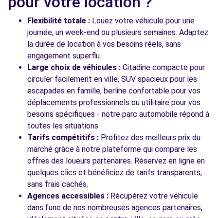
pour votre location ?
ROUTE DE MEZERIAT
PERREX, 01540
Flexibilité totale :
Louez votre véhicule pour une
journée, un week-end ou plusieurs semaines. Adaptez
Voir l'agence
la durée de location à vos besoins réels, sans
engagement superflu.
Large choix de véhicules :
Citadine compacte pour
Voir toutes les agences
circuler facilement en ville, SUV spacieux pour les
escapades en famille, berline confortable pour vos
déplacements professionnels ou utilitaire pour vos
besoins spécifiques - notre parc automobile répond à
toutes les situations.
Tarifs compétitifs :
Profitez des meilleurs prix du
marché grâce à notre plateforme qui compare les
offres des loueurs partenaires. Réservez en ligne en
quelques clics et bénéficiez de tarifs transparents,
sans frais cachés.
Agences accessibles :
Récupérez votre véhicule
dans l'une de nos nombreuses agences partenaires,