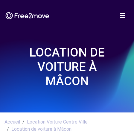
LOCATION DE
VOITURE À
MÂCON
Accueil
Location Voiture Centre Ville
Location de voiture à Mâcon