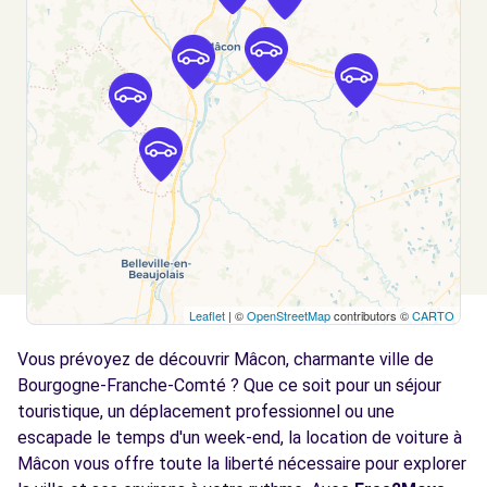
VARENNES-LES-MACON, 71000
Voir l'agence
Free2Move Rent - SARL GRANGER -
5.3
CROTTET (C)
km
ROUTE DE LA MADELEINE
CROTTET, 01290
Voir l'agence
Leaflet
| ©
OpenStreetMap
contributors ©
CARTO
Free2Move Rent - GARAGE VAISSAUD ET
6.4
FILS SARL - FEILLENS (C)
km
Vous prévoyez de découvrir Mâcon, charmante ville de
CHEMIN DU MOULIN NEUF
Bourgogne-Franche-Comté ? Que ce soit pour un séjour
FEILLENS, 01570
touristique, un déplacement professionnel ou une
escapade le temps d'un week-end, la location de voiture à
Voir l'agence
Mâcon vous offre toute la liberté nécessaire pour explorer