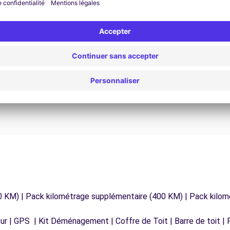
Assistance 24h/24 et 7j/7
Un problème sur la route ? Notre service
os
d'assistance est disponible à tout moment pour
vous garantir un voyage sans interruption.
0 KM) | Pack kilométrage supplémentaire (400 KM) | Pack kilo
r | GPS | Kit Déménagement | Coffre de Toit | Barre de toit | P