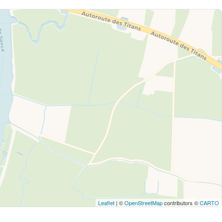
Leaflet
| ©
OpenStreetMap
contributors ©
CARTO