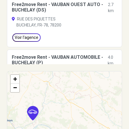
Free2move Rent - VAUBAN OUEST AUTO -
2.7
BUCHELAY (DS)
km
RUE DES PIQUETTES
BUCHELAY, FR-78, 78200
Voir l'agence
Free2move Rent - VAUBAN AUTOMOBILE -
4.0
BUCHELAY (P)
km
RUE DES PIQUETTES
+
BUCHELAY, FR-78, 78200
−
Voir l'agence
Free2Move Rent - CARROSSERIE
6.1
ROSNEENNE - ROSNY-SUR-SEINE (C)
km
3 RUE DES FRERES MONTGOLFIER - ZI LES MARCEAUX