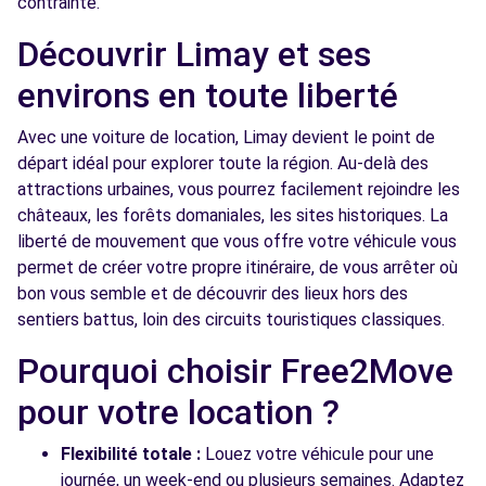
contrainte.
Free2Move Rent - ELM AUTO SERVICES -
12.5
Découvrir Limay et ses
BOUAFLE (C)
km
environs en toute liberté
20 RUE DES CHARNELLES
BOUAFLE, 78410
Avec une voiture de location, Limay devient le point de
départ idéal pour explorer toute la région. Au-delà des
Voir l'agence
attractions urbaines, vous pourrez facilement rejoindre les
châteaux, les forêts domaniales, les sites historiques. La
Free2move Rent - VAUBAN AUTOMOBILE
12.9
liberté de mouvement que vous offre votre véhicule vous
LES MUREAUX - LES MUREAUX (P)
km
permet de créer votre propre itinéraire, de vous arrêter où
2 RUE DE SEINE
bon vous semble et de découvrir des lieux hors des
LES MUREAUX, FR-78, 78130
sentiers battus, loin des circuits touristiques classiques.
Pourquoi choisir Free2Move
Voir l'agence
pour votre location ?
Free2Move Rent - GARAGE VAUVELLE -
14.4
Flexibilité totale :
Louez votre véhicule pour une
GASNY (C)
km
journée, un week-end ou plusieurs semaines. Adaptez