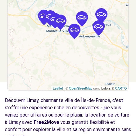
ROSNY-SUR-SEINE, 78710
Voir l'agence
Free2Move Rent - GARAGE CHAMPAGNE -
6.2
MEZIERES-SUR-SEINE (C)
km
CD 113 ROUTE DE CHERBOURG
MEZIERES-SUR-SEINE, 78970
Voir l'agence
Leaflet
| ©
OpenStreetMap
contributors ©
CARTO
Free2Move Rent - RIVE DROITE
6.5
AUTOMOBILES - GARGENVILLE (C)
km
Découvrir Limay, charmante ville de Île-de-France, c'est
21 AVENUE DE PARIS
s'offrir une expérience riche en découvertes. Que vous
GARGENVILLE, 78440
veniez pour affaires ou pour le plaisir, la location de voiture
à Limay avec
Free2Move
vous garantit flexibilité et
Voir l'agence
confort pour explorer la ville et sa région environnante sans