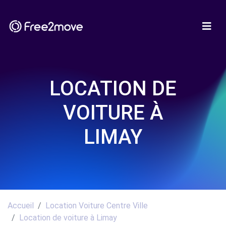
LOCATION DE
VOITURE À
LIMAY
Accueil
Location Voiture Centre Ville
Location de voiture à Limay