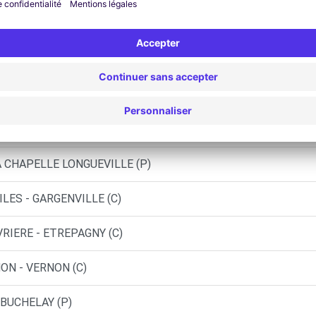
 BUCHELAY (DS)
NE - ROSNY-SUR-SEINE (C)
MEZIERES-SUR-SEINE (C)
LA VILLE
A CHAPELLE LONGUEVILLE (P)
LES - GARGENVILLE (C)
VRIERE - ETREPAGNY (C)
ON - VERNON (C)
 BUCHELAY (P)