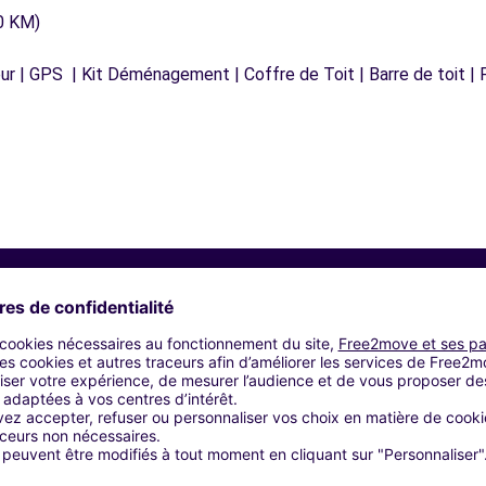
0 KM)
r | GPS | Kit Déménagement | Coffre de Toit | Barre de toit | P
Agences similaires
BUCHELAY (C)