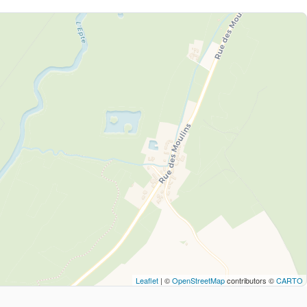
Leaflet
| ©
OpenStreetMap
contributors ©
CARTO