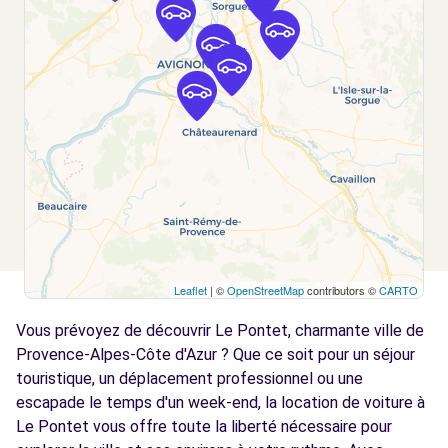
AVIGNON MONTFAVET, FR-84, 84140
Voir l'agence
Free2Move Rent - GARAGE CHANCHOU -
5.3
VILLENEUVE-LES-AVIGNON (C)
km
BOULEVARD FREDERIC MISTRAL
VILLENEUVE-LES-AVIGNON, 30400
Voir l'agence
Leaflet
| ©
OpenStreetMap
contributors ©
CARTO
Free2Move Rent - ATC VAUCLUSE -
5.4
ENTRAIGUES-SUR-LA-SORGUE (C)
km
Vous prévoyez de découvrir Le Pontet, charmante ville de
CHEMIN DU MOURRE DE LUC
Provence-Alpes-Côte d'Azur ? Que ce soit pour un séjour
ENTRAIGUES-SUR-LA-SORGUE, 84320
touristique, un déplacement professionnel ou une
escapade le temps d'un week-end, la location de voiture à
Voir l'agence
Le Pontet vous offre toute la liberté nécessaire pour