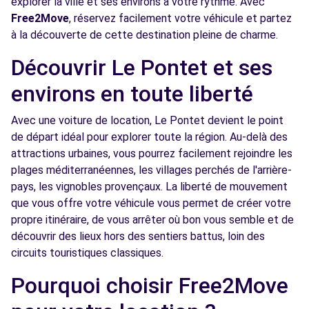
explorer la ville et ses environs à votre rythme. Avec
Free2Move
, réservez facilement votre véhicule et partez
Free2Move Rent - CARROSSERIE SORGUES
6.2
à la découverte de cette destination pleine de charme.
AUTOMOBILES - SORGUES (C)
km
AVENUE LEONARD DE VINCI
Découvrir Le Pontet et ses
SORGUES, 84700
environs en toute liberté
Voir l'agence
Avec une voiture de location, Le Pontet devient le point
de départ idéal pour explorer toute la région. Au-delà des
Free2Move Rent - SARL GARAGE BRUN - ST-
6.3
attractions urbaines, vous pourrez facilement rejoindre les
SATURNIN-LES-AVIGNON (C)
km
plages méditerranéennes, les villages perchés de l'arrière-
ROUTE DE GADAGNE
pays, les vignobles provençaux. La liberté de mouvement
ST-SATURNIN-LES-AVIGNON, 84450
que vous offre votre véhicule vous permet de créer votre
propre itinéraire, de vous arrêter où bon vous semble et de
Voir l'agence
découvrir des lieux hors des sentiers battus, loin des
circuits touristiques classiques.
Free2Move Rent - AUTOCITE -
8.2
Pourquoi choisir Free2Move
CHATEAURENARD (C)
km