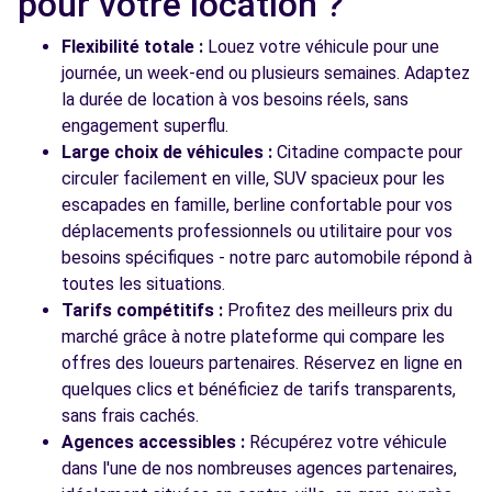
pour votre location ?
AVENUE JEAN-BAPTISTE TRON
CHATEAURENARD, 13160
Flexibilité totale :
Louez votre véhicule pour une
journée, un week-end ou plusieurs semaines. Adaptez
Voir l'agence
la durée de location à vos besoins réels, sans
engagement superflu.
Large choix de véhicules :
Citadine compacte pour
Voir toutes les agences
circuler facilement en ville, SUV spacieux pour les
escapades en famille, berline confortable pour vos
déplacements professionnels ou utilitaire pour vos
besoins spécifiques - notre parc automobile répond à
toutes les situations.
Tarifs compétitifs :
Profitez des meilleurs prix du
marché grâce à notre plateforme qui compare les
offres des loueurs partenaires. Réservez en ligne en
quelques clics et bénéficiez de tarifs transparents,
sans frais cachés.
Agences accessibles :
Récupérez votre véhicule
dans l'une de nos nombreuses agences partenaires,