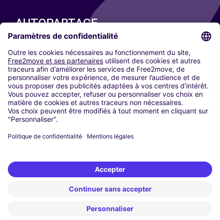
AUTOPARTAGE
NOS VILLES
Paris
Madrid
Washington DC
Milan
Rome
Turin
Vienne
Berlin
Cologne
Düsseldorf
Francfort
Hambourg
Munich
Stuttgart
Amsterdam