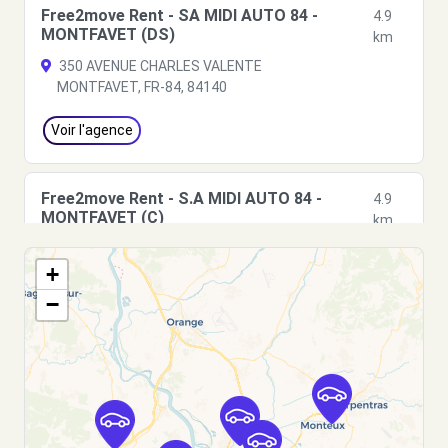
Free2move Rent - SA MIDI AUTO 84 -
4.9
MONTFAVET (DS)
km
350 AVENUE CHARLES VALENTE
MONTFAVET, FR-84, 84140
Voir l'agence
Free2move Rent - S.A MIDI AUTO 84 -
4.9
MONTFAVET (C)
km
350 AVENUE CHARLES VALENTE
+
MONTFAVET, FR-84, 84140
−
Voir l'agence
Free2move Rent - BAXA AUTOMOBILES SA -
5.0
AVIGNON-MONTFAVET (O)
km
145, rue J. Demy