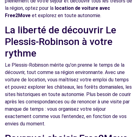
pleinement de votre séjour et découvrir tous les trésors de
la région, optez pour la
location de voiture avec
Free2move Rent - S&You - VELIZY (P)
5.6 km
Free2Move
et explorez en toute autonomie.
27 TER AVENUE LOUIS BREGUET
La liberté de découvrir Le
VELIZY VILLACOUBLAY, 78140
Plessis-Robinson à votre
Voir l'agence
rythme
Free2move Rent - S&You - VELIZY (C)
5.6 km
Le Plessis-Robinson mérite qu'on prenne le temps de la
découvrir, tout comme sa région environnante. Avec une
27 TER AVENUE LOUIS BREGUET
voiture de location, vous maîtrisez votre emploi du temps
VELIZY, FR-78, 78140
et pouvez explorer les châteaux, les forêts domaniales, les
Voir l'agence
sites historiques en toute autonomie. Plus besoin de courir
après les correspondances ou de renoncer à une visite par
manque de temps : vous organisez votre séjour
Free2move Rent - S&You - VELIZY (D)
5.6 km
exactement comme vous l'entendez, en fonction de vos
envies du moment.
27 TER AVENUE LOUIS BREGUET
VELIZY, FR-78, 78140