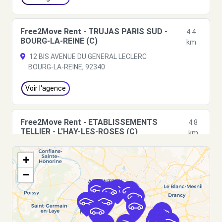
Free2Move Rent - TRUJAS PARIS SUD -
4.4
BOURG-LA-REINE (C)
km
12 BIS AVENUE DU GENERAL LECLERC
BOURG-LA-REINE, 92340
Voir l'agence
Free2Move Rent - ETABLISSEMENTS
4.8
TELLIER - L'HAY-LES-ROSES (C)
km
81 AVENUE FLOUQUET
+
L'HAY-LES-ROSES, 94240
−
Voir l'agence
Free2Move Rent - VAL AUTOMOBILES -
5.1