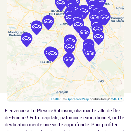
CACHAN (C)
km
51 AVENUE ARISTIDE BRIAND
CACHAN, 94230
Voir l'agence
Free2move Rent - S&You - MALAKOFF (P)
5.4 km
105 BOULEVARD GABRIEL PERI
MALAKOFF, FR-92, 92240
Voir l'agence
Free2move Rent - S&You - MALAKOFF (C)
5.5 km
Leaflet
| ©
OpenStreetMap
contributors ©
CARTO
105 BOULEVARD GABRIEL PERI
Bienvenue à Le Plessis-Robinson, charmante ville de Île-
MALAKOFF, FR-92, 92240
de-France ! Entre capitale, patrimoine exceptionnel, cette
Voir l'agence
destination mérite une visite approfondie. Pour profiter