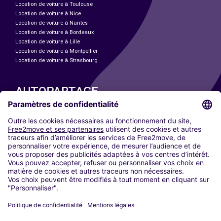
Location de voiture à Toulouse
Location de voiture à Nice
Location de voiture à Nantes
Location de voiture à Bordeaux
Location de voiture à Lille
Location de voiture à Montpellier
Location de voiture à Strasbourg
AUTOPARTAGE
NOS VILLES
Paris
Madrid
Washington DC
Milan
Rome
Turin
Vienne
Berlin
Cologne
Düsseldorf
Francfort