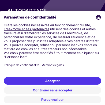
AUTOPARTAGE
NOS VILLES
Paris
Madrid
Washington DC
Milan
Rome
Turin
Vienne
Berlin
Cologne
Düsseldorf
Francfort
Hambourg
Munich
Stuttgart
Amsterdam