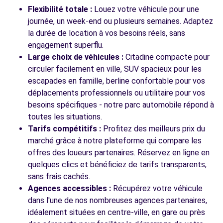
7 RUE VICTOR GRIGNARD
Flexibilité totale :
Louez votre véhicule pour une
MENNECY, 91540
journée, un week-end ou plusieurs semaines. Adaptez
la durée de location à vos besoins réels, sans
Voir l'agence
engagement superflu.
Large choix de véhicules :
Citadine compacte pour
circuler facilement en ville, SUV spacieux pour les
Voir toutes les agences
escapades en famille, berline confortable pour vos
déplacements professionnels ou utilitaire pour vos
besoins spécifiques - notre parc automobile répond à
toutes les situations.
Tarifs compétitifs :
Profitez des meilleurs prix du
marché grâce à notre plateforme qui compare les
offres des loueurs partenaires. Réservez en ligne en
quelques clics et bénéficiez de tarifs transparents,
sans frais cachés.
Agences accessibles :
Récupérez votre véhicule
dans l'une de nos nombreuses agences partenaires,
idéalement situées en centre-ville, en gare ou près