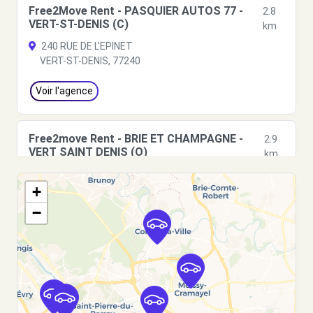
Free2Move Rent - PASQUIER AUTOS 77 -
2.8
VERT-ST-DENIS (C)
km
240 RUE DE L'EPINET
VERT-ST-DENIS, 77240
Voir l'agence
Free2move Rent - BRIE ET CHAMPAGNE -
2.9
VERT SAINT DENIS (O)
km
4, rue Paul Henri Spaak
+
VERT SAINT DENIS, FR-77, 77240
−
Voir l'agence
Free2move Rent - SOGAME - VERT ST
2.9
DENIS (DS)
km
1 RUE ARISTIDE BRIAND