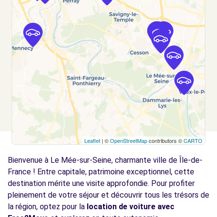
VERT ST DENIS, FR-77, 77240
Voir l'agence
Free2move Rent - SOGAME - VERT ST
2.9
DENIS (C)
km
1 RUE ARISTIDE BRIAND
VERT ST DENIS, FR-77, 77240
Voir l'agence
Leaflet
| ©
OpenStreetMap
contributors ©
CARTO
Free2Move Rent - SARL DE LA ROCHETTE -
3.4
LA ROCHETTE (C)
km
Bienvenue à Le Mée-sur-Seine, charmante ville de Île-de-
15 RUE BENJAMIN FRANKLIN
France ! Entre capitale, patrimoine exceptionnel, cette
LA ROCHETTE, 77000
destination mérite une visite approfondie. Pour profiter
pleinement de votre séjour et découvrir tous les trésors de
Voir l'agence
la région, optez pour la
location de voiture avec