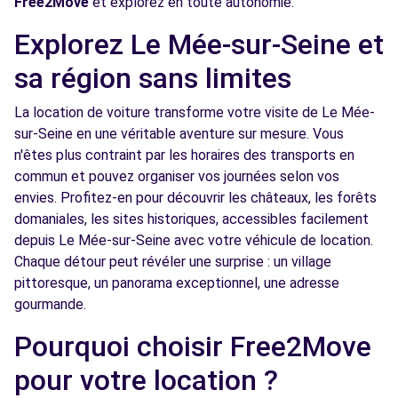
Free2Move
et explorez en toute autonomie.
Free2Move Rent - SARL GM PASQUIER
9.0
Explorez Le Mée-sur-Seine et
AUTOS - SAVIGNY-LE-TEMPLE (C)
km
sa région sans limites
AVENUE DU 8 MAI 1945
SAVIGNY-LE-TEMPLE, 77176
La location de voiture transforme votre visite de Le Mée-
sur-Seine en une véritable aventure sur mesure. Vous
Voir l'agence
n'êtes plus contraint par les horaires des transports en
commun et pouvez organiser vos journées selon vos
Free2Move Rent - PIECES AUTO TOUTES
9.9
envies. Profitez-en pour découvrir les châteaux, les forêts
MARQUES - MOISSY-CRAMAYEL (C)
km
domaniales, les sites historiques, accessibles facilement
109 AVENUE PHILIPPE BUR
depuis Le Mée-sur-Seine avec votre véhicule de location.
MOISSY-CRAMAYEL, 77550
Chaque détour peut révéler une surprise : un village
pittoresque, un panorama exceptionnel, une adresse
Voir l'agence
gourmande.
Pourquoi choisir Free2Move
Free2Move Rent - GARAGE TOME -
13.6
pour votre location ?
MENNECY (C)
km