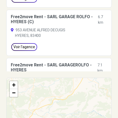
Free2move Rent - SARL GARAGE ROLFO -
6.7
HYERES (C)
km
953 AVENUE ALFRED DECUGIS
HYERES, 83400
Voir l'agence
Free2move Rent - SARL GARAGEROLFO -
7.1
HYERES
km
953 AVENUE ALFRED DECUGIS
+
HYERES, 83400
−
Voir l'agence
Free2move Rent - AZUR AUTO - HYERES
8.4