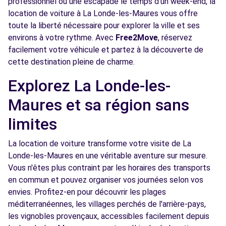
professionnel ou une escapade le temps d'un week-end, la
Voir l'agence
location de voiture à La Londe-les-Maures vous offre
toute la liberté nécessaire pour explorer la ville et ses
environs à votre rythme. Avec
Free2Move
, réservez
Free2Move Rent - GARAGE DE LA BELLE
10.4
facilement votre véhicule et partez à la découverte de
EPOQUE - LE LAVANDOU (C)
km
cette destination pleine de charme.
CHEMIN DU REPOS
LE LAVANDOU, 83980
Explorez La Londe-les-
Maures et sa région sans
Voir l'agence
limites
Free2move Rent - SARL GARAGE
13.9
La location de voiture transforme votre visite de La
DALMASSO - CARQUEIRANNE (C)
km
Londe-les-Maures en une véritable aventure sur mesure.
75 AVENUE JEAN JAURES
Vous n'êtes plus contraint par les horaires des transports
CARQUEIRANNE, 83320
en commun et pouvez organiser vos journées selon vos
envies. Profitez-en pour découvrir les plages
Voir l'agence
méditerranéennes, les villages perchés de l'arrière-pays,
les vignobles provençaux, accessibles facilement depuis