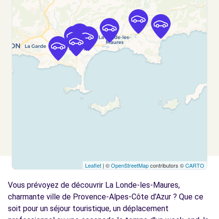
(O)
km
109 AVENUE ALPHONSE DENIS
HYERES, 83400
Voir l'agence
Free2Move Rent - GEMY HYERES - HYERES
9.7
(C)
km
88 ROUTE DE L'ALMANARRE
HYERES, FR-83, 83400
Voir l'agence
Leaflet
| ©
OpenStreetMap
contributors ©
CARTO
Free2Move Rent - GEMY HYERES - HYERES
9.8
(P)
km
Vous prévoyez de découvrir La Londe-les-Maures,
RUE SAINT JOSEPH
charmante ville de Provence-Alpes-Côte d'Azur ? Que ce
HYERES, FR-83, 83400
soit pour un séjour touristique, un déplacement