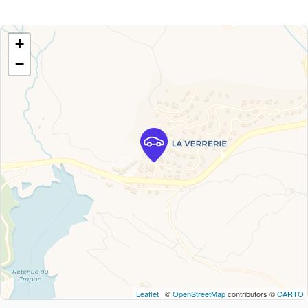
+
−
Leaflet
| ©
OpenStreetMap
contributors ©
CARTO