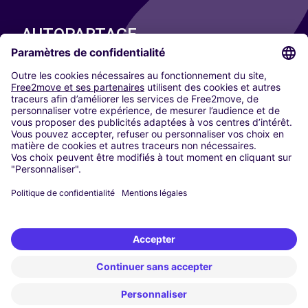
AUTOPARTAGE
NOS VILLES
Paris
Madrid
Washington DC
Milan
Rome
Turin
Vienne
Berlin
Cologne
Düsseldorf
Francfort
Hambourg
Munich
Stuttgart
Amsterdam