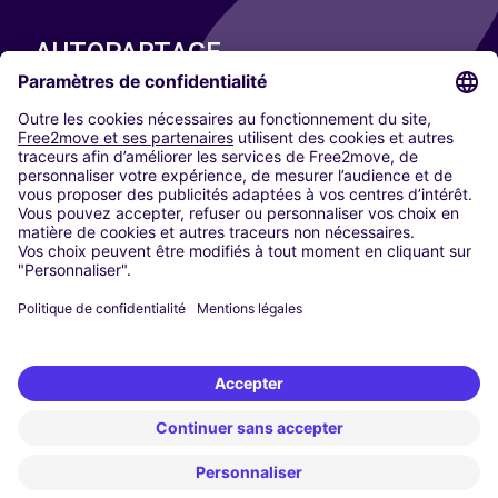
AUTOPARTAGE
NOS VILLES
Paris
Madrid
Washington DC
Milan
Rome
Turin
Vienne
Berlin
Cologne
Düsseldorf
Francfort
Hambourg
Munich
Stuttgart
Amsterdam