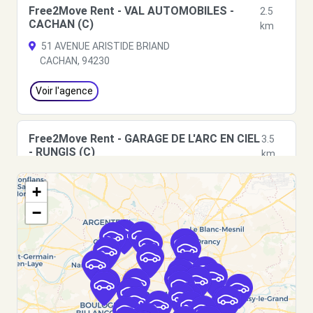
Free2Move Rent - VAL AUTOMOBILES -
2.5
CACHAN (C)
km
51 AVENUE ARISTIDE BRIAND
CACHAN, 94230
Voir l'agence
Free2Move Rent - GARAGE DE L'ARC EN CIEL
3.5
- RUNGIS (C)
km
21 RUE NOTRE DAME
+
RUNGIS, 94150
−
Voir l'agence
Free2Move Rent - GENTILLY AUTOROUTES -
4.0
GENTILLY (C)
km
57 AVENUE RASPAIL