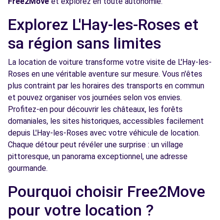
Free2Move
et explorez en toute autonomie.
Free2Move Rent - GARAGE DE L EGLISE -
5.0
Explorez L'Hay-les-Roses et
CHATILLON (C)
km
sa région sans limites
55 BOULEVARD DE VANVES
CHATILLON, 92320
La location de voiture transforme votre visite de L'Hay-les-
Roses en une véritable aventure sur mesure. Vous n'êtes
Voir l'agence
plus contraint par les horaires des transports en commun
et pouvez organiser vos journées selon vos envies.
Free2move Rent - S&You - MALAKOFF (P)
5.2 km
Profitez-en pour découvrir les châteaux, les forêts
domaniales, les sites historiques, accessibles facilement
105 BOULEVARD GABRIEL PERI
depuis L'Hay-les-Roses avec votre véhicule de location.
MALAKOFF, FR-92, 92240
Chaque détour peut révéler une surprise : un village
Voir l'agence
pittoresque, un panorama exceptionnel, une adresse
gourmande.
Pourquoi choisir Free2Move
Free2move Rent - S&You - MALAKOFF (C)
5.2 km
105 BOULEVARD GABRIEL PERI
pour votre location ?
MALAKOFF, FR-92, 92240