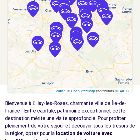
GENTILLY, 94250
Voir l'agence
Free2Move Rent - FONTENAY AUTOMOBILES
4.3
- FONTENAY-AUX-ROSES (C)
km
98 RUE BOUCICAUT
FONTENAY-AUX-ROSES, 92260
Voir l'agence
Leaflet
| ©
OpenStreetMap
contributors ©
CARTO
Free2Move Rent - GARAGE JEAN JAURES -
4.9
VITRY SUR SEINE (C)
km
Bienvenue à L'Hay-les-Roses, charmante ville de Île-de-
58 AVENUE JEAN JAURES
France ! Entre capitale, patrimoine exceptionnel, cette
VITRY SUR SEINE, 94400
destination mérite une visite approfondie. Pour profiter
pleinement de votre séjour et découvrir tous les trésors de
Voir l'agence
la région, optez pour la
location de voiture avec