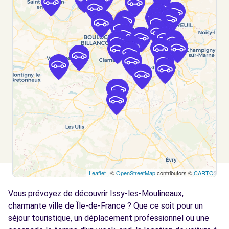
VERSAILLES (C)
km
75 BOULEVARD LEFEBVRE
PARIS, FR-75, 75015
Voir l'agence
Free2move Rent - S&You - PARIS PORTE DE
3.3
VERSAILLES (O)
km
75 BOULEVARD LEFEBVRE
PARIS, 75015
Voir l'agence
Leaflet
| ©
OpenStreetMap
contributors ©
CARTO
Free2move Rent - S&You - MALAKOFF (P)
3.8 km
Vous prévoyez de découvrir Issy-les-Moulineaux,
105 BOULEVARD GABRIEL PERI
MALAKOFF, FR-92, 92240
charmante ville de Île-de-France ? Que ce soit pour un
séjour touristique, un déplacement professionnel ou une
Voir l'agence