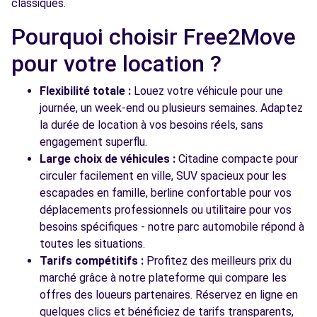
classiques.
88 RUE LECOURBE
PARIS, 75015
Pourquoi choisir Free2Move
Voir l'agence
pour votre location ?
Flexibilité totale :
Louez votre véhicule pour une
journée, un week-end ou plusieurs semaines. Adaptez
Voir toutes les agences
la durée de location à vos besoins réels, sans
engagement superflu.
Large choix de véhicules :
Citadine compacte pour
circuler facilement en ville, SUV spacieux pour les
escapades en famille, berline confortable pour vos
déplacements professionnels ou utilitaire pour vos
besoins spécifiques - notre parc automobile répond à
toutes les situations.
Tarifs compétitifs :
Profitez des meilleurs prix du
marché grâce à notre plateforme qui compare les
offres des loueurs partenaires. Réservez en ligne en
quelques clics et bénéficiez de tarifs transparents,