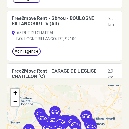
Free2move Rent - S&You - BOULOGNE
2.5
BILLANCOURT IV (AR)
km
65 RUE DU CHATEAU
BOULOGNE BILLANCOURT, 92100
Voir l'agence
Free2Move Rent - GARAGE DE L EGLISE -
2.9
CHATILLON (C)
km
55 BOULEVARD DE VANVES
+
CHATILLON, 92320
−
Voir l'agence
Free2move Rent - S&You - PARIS PORTE DE
3.3