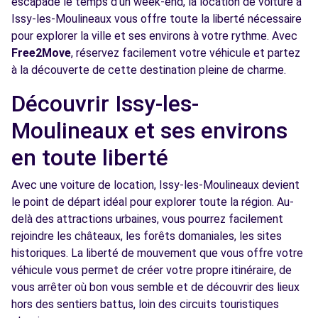
escapade le temps d'un week-end, la location de voiture à
Issy-les-Moulineaux vous offre toute la liberté nécessaire
pour explorer la ville et ses environs à votre rythme. Avec
Free2move Rent - S&You - MALAKOFF (C)
3.8 km
Free2Move
, réservez facilement votre véhicule et partez
105 BOULEVARD GABRIEL PERI
à la découverte de cette destination pleine de charme.
MALAKOFF, FR-92, 92240
Découvrir Issy-les-
Voir l'agence
Moulineaux et ses environs
en toute liberté
Free2Move Rent - FONTENAY AUTOMOBILES
4.0
- FONTENAY-AUX-ROSES (C)
km
Avec une voiture de location, Issy-les-Moulineaux devient
98 RUE BOUCICAUT
le point de départ idéal pour explorer toute la région. Au-
FONTENAY-AUX-ROSES, 92260
delà des attractions urbaines, vous pourrez facilement
rejoindre les châteaux, les forêts domaniales, les sites
Voir l'agence
historiques. La liberté de mouvement que vous offre votre
véhicule vous permet de créer votre propre itinéraire, de
vous arrêter où bon vous semble et de découvrir des lieux
Free2Move Rent - GARAGE CITE LECOURBE
4.6
hors des sentiers battus, loin des circuits touristiques
- PARIS (C)
km