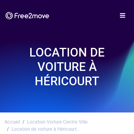
LOCATION DE
VOITURE À
HÉRICOURT
Accueil
Location Voiture Centre Ville
Location de voiture à Héricourt...