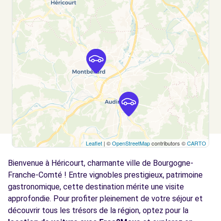
BELFORT, 90000
Voir l'agence
Free2move Rent - DS STORE BELFORT -
12.1
BELFORT (DS)
km
PARC D'ACTIVITES DES HAUTS DE BELFORT
BELFORT, FR-90, 90000
Voir l'agence
Leaflet
| ©
OpenStreetMap
contributors ©
CARTO
Free2Move Rent - GARAGE BOISSENIN -
14.0
SELONCOURT (C)
km
Bienvenue à Héricourt, charmante ville de Bourgogne-
2 RUE DES BESSOTS
Franche-Comté ! Entre vignobles prestigieux, patrimoine
SELONCOURT, 25230
gastronomique, cette destination mérite une visite
approfondie. Pour profiter pleinement de votre séjour et
Voir l'agence
découvrir tous les trésors de la région, optez pour la