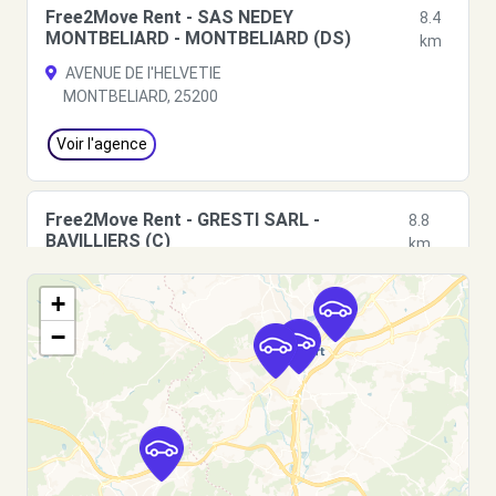
Free2Move Rent - SAS NEDEY
8.4
MONTBELIARD - MONTBELIARD (DS)
km
AVENUE DE l'HELVETIE
MONTBELIARD, 25200
Voir l'agence
Free2Move Rent - GRESTI SARL -
8.8
BAVILLIERS (C)
km
9 RUE DE BELFORT
+
BAVILLIERS, 90800
−
Voir l'agence
Free2move Rent - AUTO PRESTIGE -
9.8
BELFORT (O)
km
23 BOULEVARD RICHELIEU