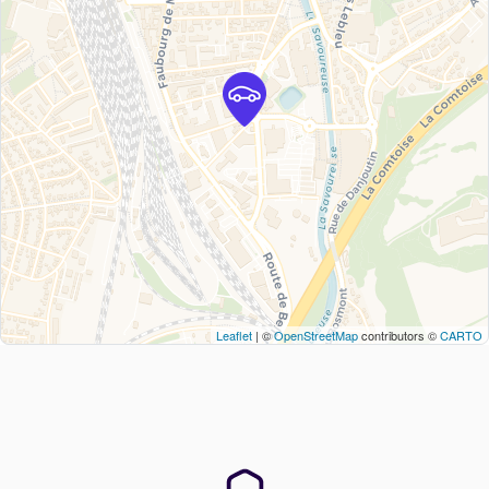
Leaflet
| ©
OpenStreetMap
contributors ©
CARTO