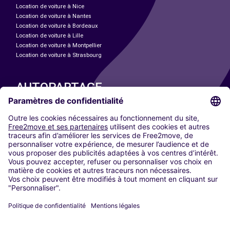
Location de voiture à Nice
Location de voiture à Nantes
Location de voiture à Bordeaux
Location de voiture à Lille
Location de voiture à Montpellier
Location de voiture à Strasbourg
AUTOPARTAGE
NOS VILLES
Paris
Madrid
Washington DC
Milan
Rome
Turin
Vienne
Berlin
Cologne
Düsseldorf
Francfort
Hambourg