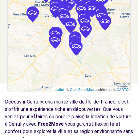
Voir l'agence
Free2Move Rent - TRUJAS PARIS SUD -
3.8
BOURG-LA-REINE (C)
km
12 BIS AVENUE DU GENERAL LECLERC
BOURG-LA-REINE, 92340
Voir l'agence
Free2move Rent - AUTO SPORT
4.2
DAUMESNIL - PARIS (P)
km
Leaflet
| ©
OpenStreetMap
contributors ©
CARTO
13 RUE DUGOMMIER
Découvrir Gentilly, charmante ville de Île-de-France, c'est
PARIS, 75012
s'offrir une expérience riche en découvertes. Que vous
Voir l'agence
veniez pour affaires ou pour le plaisir, la location de voiture
à Gentilly avec
Free2Move
vous garantit flexibilité et
confort pour explorer la ville et sa région environnante sans
Free2move Rent - S&You - PARIS PORTE DE
4.4