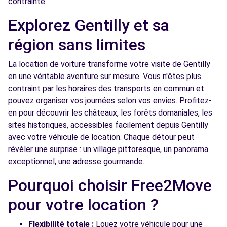
contrainte.
VERSAILLES (O)
km
Explorez Gentilly et sa
75 BOULEVARD LEFEBVRE
PARIS, 75015
région sans limites
Voir l'agence
La location de voiture transforme votre visite de Gentilly
en une véritable aventure sur mesure. Vous n'êtes plus
contraint par les horaires des transports en commun et
Free2move Rent - S&You - PARIS PORTE DE
4.4
pouvez organiser vos journées selon vos envies. Profitez-
VERSAILLES (C)
km
en pour découvrir les châteaux, les forêts domaniales, les
75 BOULEVARD LEFEBVRE
sites historiques, accessibles facilement depuis Gentilly
PARIS, FR-75, 75015
avec votre véhicule de location. Chaque détour peut
révéler une surprise : un village pittoresque, un panorama
Voir l'agence
exceptionnel, une adresse gourmande.
Pourquoi choisir Free2Move
Free2Move Rent - SARL MOAT
4.4
AUTOMOBILES - CHARENTON-LE-PONT (C)
km
pour votre location ?
29 RUE DE VERDUN
CHARENTON-LE-PONT, 94220
Flexibilité totale :
Louez votre véhicule pour une