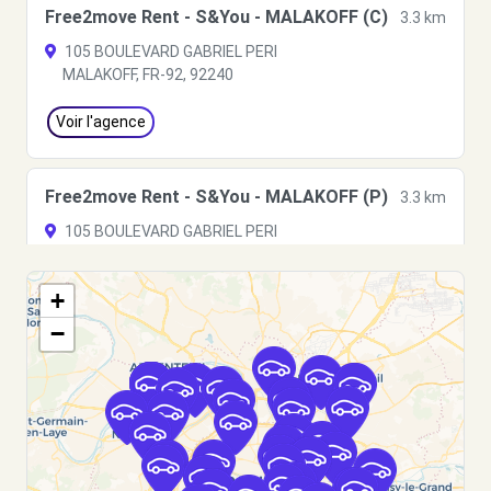
Free2move Rent - S&You - MALAKOFF (C)
3.3 km
105 BOULEVARD GABRIEL PERI
MALAKOFF, FR-92, 92240
Voir l'agence
Free2move Rent - S&You - MALAKOFF (P)
3.3 km
105 BOULEVARD GABRIEL PERI
MALAKOFF, FR-92, 92240
+
Voir l'agence
−
Free2move Rent - Le Club Parking - Paris
3.5
Bercy
km
Rue Escoffier
Paris, FR-75, 75012