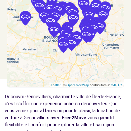
PARIS, 75018
Voir l'agence
Free2move Rent - VAUBAN AUTOMOBILE -
4.5
ARGENTEUIL (P)
km
117 BD JEAN ALLEMANE
ARGENTEUIL, FR-95, 95100
Voir l'agence
Leaflet
| ©
OpenStreetMap
contributors ©
CARTO
Free2move Rent - CARLA - ARGENTEUIL
4.7 km
Découvrir Gennevilliers, charmante ville de Île-de-France,
10 AVENUE DU PARC
ARGENTEUIL, 95100
c'est s'offrir une expérience riche en découvertes. Que
vous veniez pour affaires ou pour le plaisir, la location de
Voir l'agence
voiture à Gennevilliers avec
Free2Move
vous garantit
flexibilité et confort pour explorer la ville et sa région