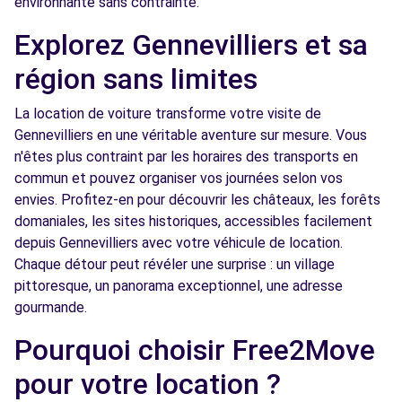
environnante sans contrainte.
Free2Move Rent - AUTO GARAGE DE LA
5.0
GARE - SANNOIS (C)
km
Explorez Gennevilliers et sa
92 BOULEVARD MAURICE BERTEAUX
région sans limites
SANNOIS, 95110
La location de voiture transforme votre visite de
Voir l'agence
Gennevilliers en une véritable aventure sur mesure. Vous
n'êtes plus contraint par les horaires des transports en
commun et pouvez organiser vos journées selon vos
Free2move Rent - S&You - NANTERRE (D)
5.4 km
envies. Profitez-en pour découvrir les châteaux, les forêts
49 Rue Noël Pons
domaniales, les sites historiques, accessibles facilement
NANTERRE, 92000
depuis Gennevilliers avec votre véhicule de location.
Chaque détour peut révéler une surprise : un village
Voir l'agence
pittoresque, un panorama exceptionnel, une adresse
gourmande.
Free2move Rent - S&You - NANTERRE (C)
5.4 km
Pourquoi choisir Free2Move
49 Rue Noël Pons
NANTERRE, 92000
pour votre location ?