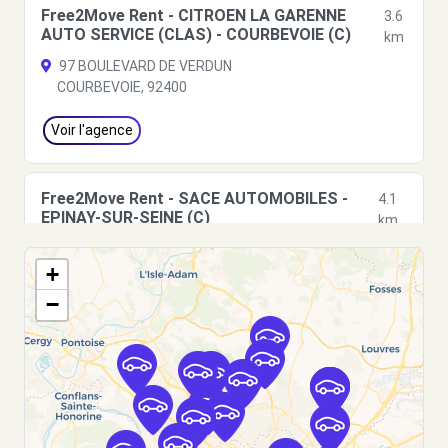
Free2Move Rent - CITROEN LA GARENNE
3.6
AUTO SERVICE (CLAS) - COURBEVOIE (C)
km
97 BOULEVARD DE VERDUN
COURBEVOIE, 92400
Voir l'agence
Free2Move Rent - SACE AUTOMOBILES -
4.1
EPINAY-SUR-SEINE (C)
km
128 AVENUE JOFFRE
+
EPINAY-SUR-SEINE, 93800
−
Voir l'agence
Free2Move Rent - CICOV LEBAR - PARIS
4.3
(C)
km
6 RUE JACQUES CARTIER