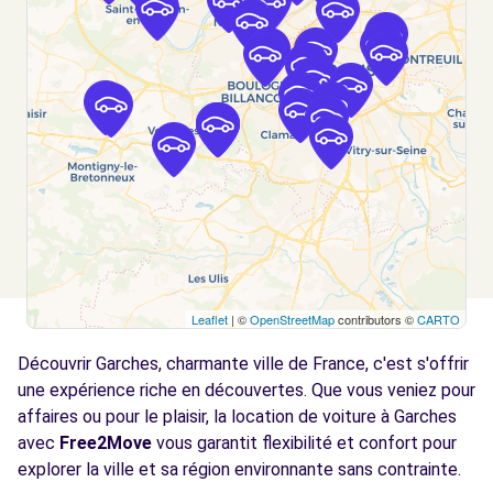
NANTERRE, 92000
Voir l'agence
Free2move Rent - SHIFTLINE - PUTEAUX
5.9 km
RUE JEAN JAURÈS
PUTEAUX, 92800
Voir l'agence
Free2Move Rent - AUTO SERVICE PORT
6.9
Leaflet
| ©
OpenStreetMap
contributors ©
CARTO
MARLY - LE PORT-MARLY (C)
km
Découvrir Garches, charmante ville de France, c'est s'offrir
27 ROUTE DE VERSAILLES
LE PORT-MARLY, 78560
une expérience riche en découvertes. Que vous veniez pour
affaires ou pour le plaisir, la location de voiture à Garches
Voir l'agence
avec
Free2Move
vous garantit flexibilité et confort pour
explorer la ville et sa région environnante sans contrainte.