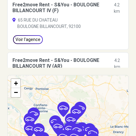
Free2move Rent - S&You - BOULOGNE
4.2
BILLANCOURT IV (F)
km
65 RUE DU CHATEAU
BOULOGNE BILLANCOURT, 92100
Voir l'agence
Free2move Rent - S&You - BOULOGNE
4.2
BILLANCOURT IV (AR)
km
65 RUE DU CHATEAU
+
BOULOGNE BILLANCOURT, 92100
−
Voir l'agence
Free2Move Rent - GARAGE PATRICK THEUX
4.2
- NANTERRE (C)
km
119 RUE DES SUISSES