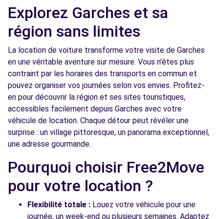
Free2move Rent - S&You - VELIZY (P)
Explorez Garches et sa
7.2 km
27 TER AVENUE LOUIS BREGUET
région sans limites
VELIZY VILLACOUBLAY, 78140
La location de voiture transforme votre visite de Garches
Voir l'agence
en une véritable aventure sur mesure. Vous n'êtes plus
contraint par les horaires des transports en commun et
pouvez organiser vos journées selon vos envies. Profitez-
Free2move Rent - S&You - VELIZY (D)
7.2 km
en pour découvrir la région et ses sites touristiques,
27 TER AVENUE LOUIS BREGUET
accessibles facilement depuis Garches avec votre
VELIZY, FR-78, 78140
véhicule de location. Chaque détour peut révéler une
surprise : un village pittoresque, un panorama exceptionnel,
Voir l'agence
une adresse gourmande.
Pourquoi choisir Free2Move
Free2move Rent - S&You - VELIZY (C)
7.2 km
pour votre location ?
27 TER AVENUE LOUIS BREGUET
VELIZY, FR-78, 78140
Flexibilité totale :
Louez votre véhicule pour une
Voir l'agence
journée, un week-end ou plusieurs semaines. Adaptez