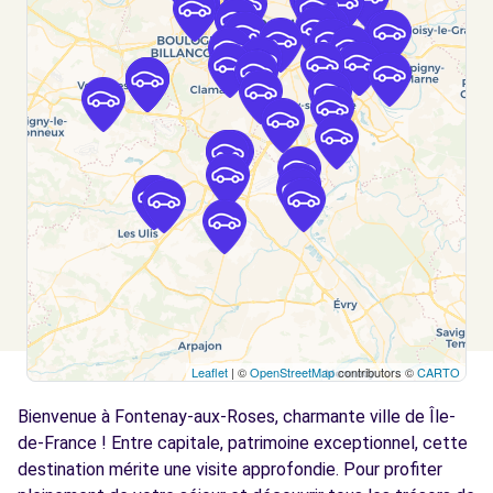
105 BOULEVARD GABRIEL PERI
MALAKOFF, FR-92, 92240
Voir l'agence
Free2move Rent - S&You - MALAKOFF (C)
3.2 km
105 BOULEVARD GABRIEL PERI
MALAKOFF, FR-92, 92240
Voir l'agence
Free2Move Rent - ETABLISSEMENTS
3.6
TELLIER - L'HAY-LES-ROSES (C)
km
Leaflet
| ©
OpenStreetMap
contributors ©
CARTO
81 AVENUE FLOUQUET
Bienvenue à Fontenay-aux-Roses, charmante ville de Île-
L'HAY-LES-ROSES, 94240
de-France ! Entre capitale, patrimoine exceptionnel, cette
Voir l'agence
destination mérite une visite approfondie. Pour profiter