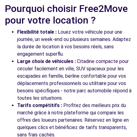
57 AVENUE RASPAIL
Pourquoi choisir Free2Move
GENTILLY, 94250
pour votre location ?
Voir l'agence
Flexibilité totale :
Louez votre véhicule pour une
journée, un week-end ou plusieurs semaines. Adaptez
la durée de location à vos besoins réels, sans
Voir toutes les agences
engagement superflu.
Large choix de véhicules :
Citadine compacte pour
circuler facilement en ville, SUV spacieux pour les
escapades en famille, berline confortable pour vos
déplacements professionnels ou utilitaire pour vos
besoins spécifiques - notre parc automobile répond à
toutes les situations.
Tarifs compétitifs :
Profitez des meilleurs prix du
marché grâce à notre plateforme qui compare les
offres des loueurs partenaires. Réservez en ligne en
quelques clics et bénéficiez de tarifs transparents,
sans frais cachés.