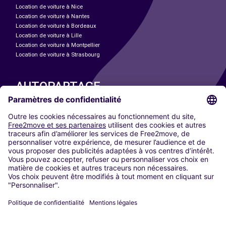
Location de voiture à Nice
Location de voiture à Nantes
Location de voiture à Bordeaux
Location de voiture à Lille
Location de voiture à Montpellier
Location de voiture à Strasbourg
AUTOPARTAGE
NOS VILLES
Paris
Madrid
Washington DC
Milan
Rome
Turin
Vienne
Berlin
Cologne
Düsseldorf
Francfort
Hambourg