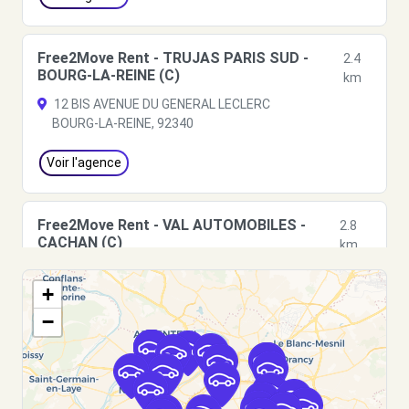
Free2Move Rent - TRUJAS PARIS SUD -
2.4
BOURG-LA-REINE (C)
km
12 BIS AVENUE DU GENERAL LECLERC
BOURG-LA-REINE, 92340
Voir l'agence
Free2Move Rent - VAL AUTOMOBILES -
2.8
CACHAN (C)
km
51 AVENUE ARISTIDE BRIAND
+
CACHAN, 94230
−
Voir l'agence
Free2move Rent - S&You - MALAKOFF (P)
3.2 km