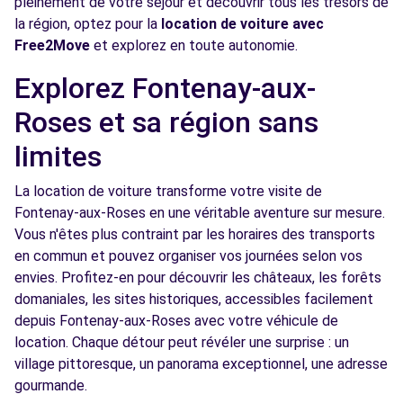
pleinement de votre séjour et découvrir tous les trésors de
la région, optez pour la
location de voiture avec
Free2move Rent - S&You - PARIS PORTE DE
4.2
Free2Move
et explorez en toute autonomie.
VERSAILLES (C)
km
Explorez Fontenay-aux-
75 BOULEVARD LEFEBVRE
PARIS, FR-75, 75015
Roses et sa région sans
Voir l'agence
limites
La location de voiture transforme votre visite de
Free2move Rent - S&You - PARIS PORTE DE
4.2
Fontenay-aux-Roses en une véritable aventure sur mesure.
VERSAILLES (O)
km
Vous n'êtes plus contraint par les horaires des transports
75 BOULEVARD LEFEBVRE
en commun et pouvez organiser vos journées selon vos
PARIS, 75015
envies. Profitez-en pour découvrir les châteaux, les forêts
domaniales, les sites historiques, accessibles facilement
Voir l'agence
depuis Fontenay-aux-Roses avec votre véhicule de
location. Chaque détour peut révéler une surprise : un
village pittoresque, un panorama exceptionnel, une adresse
Free2Move Rent - GENTILLY AUTOROUTES -
5.2
gourmande.
GENTILLY (C)
km