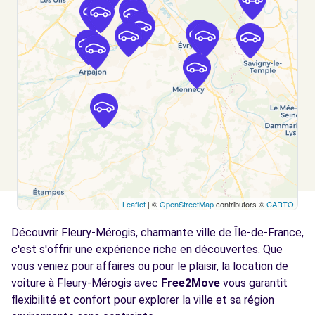
BRETIGNY SUR ORGE, FR-91, 91220
Voir l'agence
Free2Move Rent - GARAGE DES SPORTS -
5.9
VIRY-CHATILLON (C)
km
141 ROUTE NATIONALE 7
VIRY-CHATILLON, 91170
Voir l'agence
Leaflet
| ©
OpenStreetMap
contributors ©
CARTO
Free2move Rent - BELLE ETOILE
6.8
AUTOMOBILES - JUVISY SUR ORGE (D)
km
Découvrir Fleury-Mérogis, charmante ville de Île-de-France,
AVENUE DE LA COUR DE FRANCE
c'est s'offrir une expérience riche en découvertes. Que
JUVISY SUR ORGE, 91260
vous veniez pour affaires ou pour le plaisir, la location de
voiture à Fleury-Mérogis avec
Free2Move
vous garantit
Voir l'agence
flexibilité et confort pour explorer la ville et sa région