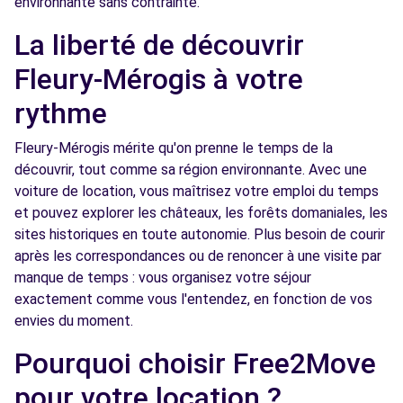
environnante sans contrainte.
Free2move Rent - BERNIER JUVISY - JUVISY
7.2
La liberté de découvrir
SUR ORGE (P)
km
Fleury-Mérogis à votre
38 AVENUE DE LA COUR DE FRANCE
JUVISY SUR ORGE, FR-91, 91260
rythme
Voir l'agence
Fleury-Mérogis mérite qu'on prenne le temps de la
découvrir, tout comme sa région environnante. Avec une
voiture de location, vous maîtrisez votre emploi du temps
Free2move Rent - BERNIER ESSONNE -
7.2
et pouvez explorer les châteaux, les forêts domaniales, les
BALLAINVILLIERS (P)
km
sites historiques en toute autonomie. Plus besoin de courir
2 RUE DE LA GRANGE AUX CERCLES
après les correspondances ou de renoncer à une visite par
BALLAINVILLIERS, FR-91, 91160
manque de temps : vous organisez votre séjour
exactement comme vous l'entendez, en fonction de vos
Voir l'agence
envies du moment.
Pourquoi choisir Free2Move
Free2Move Rent - R'EVE AUTOS -
7.3
MONTLHERY (C)
km
pour votre location ?