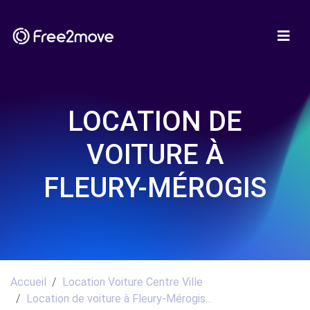
LOCATION DE
VOITURE À
FLEURY-MÉROGIS
Accueil
Location Voiture Centre Ville
Location de voiture à Fleury-Mérogis...