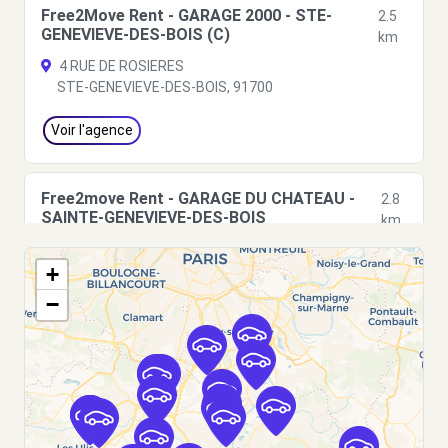
Free2Move Rent - GARAGE 2000 - STE-
2.5
GENEVIEVE-DES-BOIS (C)
km
4 RUE DE ROSIERES
STE-GENEVIEVE-DES-BOIS, 91700
Voir l'agence
Free2move Rent - GARAGE DU CHATEAU -
2.8
SAINTE-GENEVIEVE-DES-BOIS
km
4 AV DU BOUT DU PLESSIS
+
SAINTE-GENEVIEVE-DES-BOIS, 91700
−
Voir l'agence
Free2move Rent - VETILLE AUTOMOBILES -
4.0
BRETIGNY SUR ORGE (C)
km
70 AVENUE CHARLES DE GAULLE