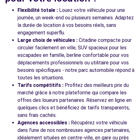
53 ROUTE DE MARCOUSSIS
MONTLHERY, 91310
Flexibilité totale :
Louez votre véhicule pour une
journée, un week-end ou plusieurs semaines. Adaptez
Voir l'agence
la durée de location à vos besoins réels, sans
engagement superflu.
Large choix de véhicules :
Citadine compacte pour
Voir toutes les agences
circuler facilement en ville, SUV spacieux pour les
escapades en famille, berline confortable pour vos
déplacements professionnels ou utilitaire pour vos
besoins spécifiques - notre parc automobile répond à
toutes les situations.
Tarifs compétitifs :
Profitez des meilleurs prix du
marché grâce à notre plateforme qui compare les
offres des loueurs partenaires. Réservez en ligne en
quelques clics et bénéficiez de tarifs transparents,
sans frais cachés.
Agences accessibles :
Récupérez votre véhicule
dans l'une de nos nombreuses agences partenaires,
idéalement situées en centre-ville, en gare ou près