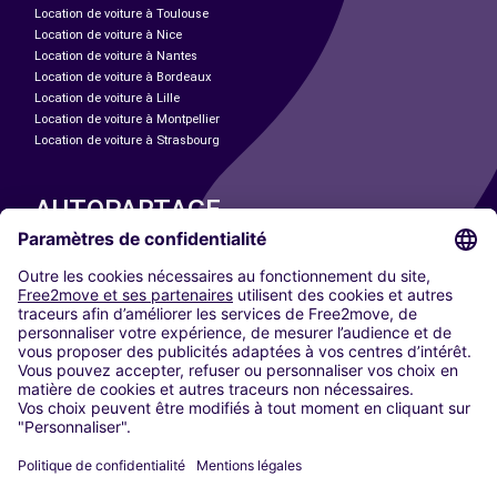
Location de voiture à Toulouse
Location de voiture à Nice
Location de voiture à Nantes
Location de voiture à Bordeaux
Location de voiture à Lille
Location de voiture à Montpellier
Location de voiture à Strasbourg
AUTOPARTAGE
NOS VILLES
Paris
Madrid
Washington DC
Milan
Rome
Turin
Vienne
Berlin
Cologne
Düsseldorf
Francfort