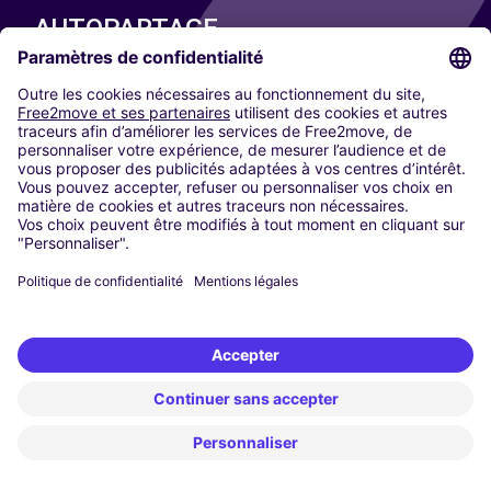
AUTOPARTAGE
NOS VILLES
Paris
Madrid
Washington DC
Milan
Rome
Turin
Vienne
Berlin
Cologne
Düsseldorf
Francfort
Hambourg
Munich
Stuttgart
Amsterdam