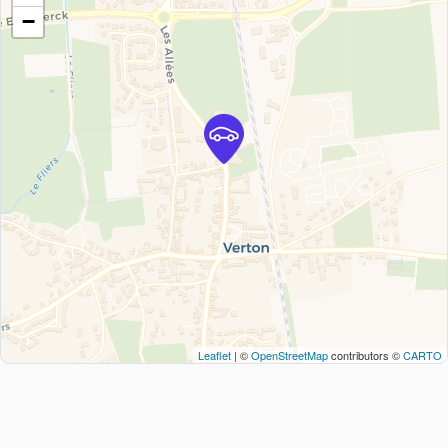
−
Leaflet
| ©
OpenStreetMap
contributors ©
CARTO