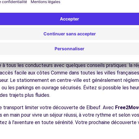
nez dans les ruelles du cœur de ville et découvrez son patrimoin
ez les musées et monuments qui font la richesse de Elbeuf.
ofitez des parcs et jardins pour une pause détente en pleine nat
s plages du Débarquement, les falaises, les stations balnéaires
14.6 km
écouvrez la gastronomie régionale dans les restaurants et mar
ues pour conduire à Elbeuf
 à tous les conducteurs avec quelques conseils pratiques. la rég
 accès facile aux côtes Comme dans toutes les villes françaises,
igueur. Le stationnement en centre-ville est généralement régleme
ences
ou les parkings en ouvrage sécurisés. Évitez si possible les he
es trajets plus fluides.
de transport limiter votre découverte de Elbeuf. Avec
Free2Mov
s en main pour vivre un séjour réussi, à votre rythme et selon vo
rtez à l'aventure en toute sérénité. Votre prochaine découverte 