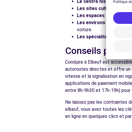
Le centre historique :
Flâ
Les sites culturels :
Visit
Voir l'agence
Les espaces naturels :
Pr
Les environs :
Explorez le
voiture.
Free2move Rent - S&You - LE GRAND QUEVILLY (P)
Les spécialités locales :
D
RUE ANTOINE DE LAVOISIER
Conseils pratiq
LE GRAND QUEVILLY, FR-76, 76120
Voir l'agence
Conduire à Elbeuf est accessible
autoroutes directes et offre un
vitesse et la signalisation en v
Voir toutes les ag
applications de paiement mobile 
entre 8h-9h30 et 17h-19h) pour d
Ne laissez pas les contraintes 
elbeuf, vous avez toutes les clé
en ligne en quelques clics et pa