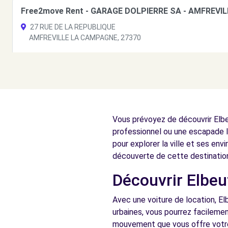
Free2move Rent - GARAGE DOLPIERRE SA - AMFREVI
27 RUE DE LA REPUBLIQUE
AMFREVILLE LA CAMPAGNE, 27370
Voir l'agence
Free2Move Rent - SARL GARAGE VASSARD - ST-ETIE
ZI DE LA BOULAIE
Vous prévoyez de découvrir Elbe
ST-ETIENNE-DU-ROUVRAY, 76800
professionnel ou une escapade le
Voir l'agence
pour explorer la ville et ses en
découverte de cette destinatio
Découvrir Elbeuf
Free2move Rent - SERVICES DISTRIBUTION AUTOMOBIL
PARC D'ACTIVITE DE LA FRINGALE
Avec une voiture de location, El
VAL DE REUIL, FR-27, 27100
urbaines, vous pourrez facilemen
mouvement que vous offre votre 
Voir l'agence