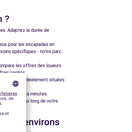
n ?
nes. Adaptez la durée de
ieux pour les escapades en
soins spécifiques - notre parc
ompare les offres des loueurs
frais cachés.
artenaires, idéalement situées
le en quelques minutes
pagner tout au long de votre
ns les environs