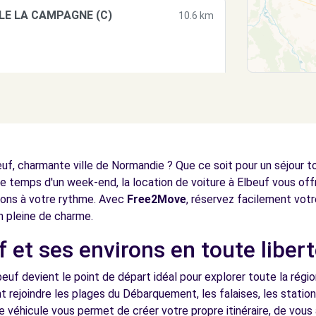
LLE LA CAMPAGNE (C)
10.6 km
NNE-DU-ROUVRAY (C)
12.6 km
uf, charmante ville de Normandie ? Que ce soit pour un séjour t
 temps d'un week-end, la location de voiture à Elbeuf vous offr
virons à votre rythme. Avec
Free2Move
, réservez facilement votr
n pleine de charme.
 et ses environs en toute liber
ES - VAL DE REUIL (C)
13.3 km
beuf devient le point de départ idéal pour explorer toute la régi
t rejoindre les plages du Débarquement, les falaises, les stations
véhicule vous permet de créer votre propre itinéraire, de vous