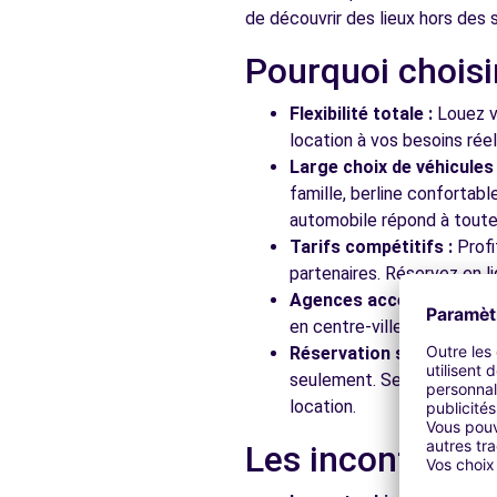
de découvrir des lieux hors des s
Pourquoi choisi
Free2move Rent - DUBREUIL - VAL DE REUIL (O)
PARC D'ACTIVITE DE LA FRINGALE
Flexibilité totale :
Louez vo
VAL DE REUIL, 27100
location à vos besoins rée
Large choix de véhicules 
Voir l'agence
famille, berline confortab
automobile répond à toutes
Tarifs compétitifs :
Profi
Free2Move Rent - GARAGE DE L'AVENUE - SOTTEVILL
partenaires. Réservez en li
157 AVENUE DU 14 JUILLET
Agences accessibles :
Ré
SOTTEVILLE-LES-ROUEN, 76300
en centre-ville, en gare ou
Réservation simplifiée :
N
Voir l'agence
seulement. Service client
location.
Free2move Rent - S&You - LE GRAND QUEVILLY (C)
Les incontourna
RUE ANTOINE DE LAVOISIER
LE GRAND QUEVILLY, FR-76, 76120