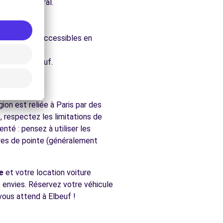
e architectural.
ure.
, facilement accessibles en
chés de Elbeuf.
ion est reliée à Paris par des
 respectez les limitations de
nté : pensez à utiliser les
ures de pointe (généralement
e
et votre location voiture
s envies. Réservez votre véhicule
vous attend à Elbeuf !