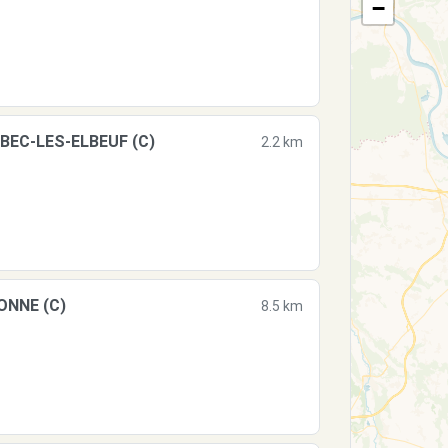
−
BEC-LES-ELBEUF (C)
2.2 km
ONNE (C)
8.5 km