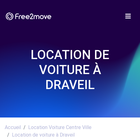
LOCATION DE
VOITURE À
DRAVEIL
Accueil
Location Voiture Centre Ville
Location de voiture à Draveil