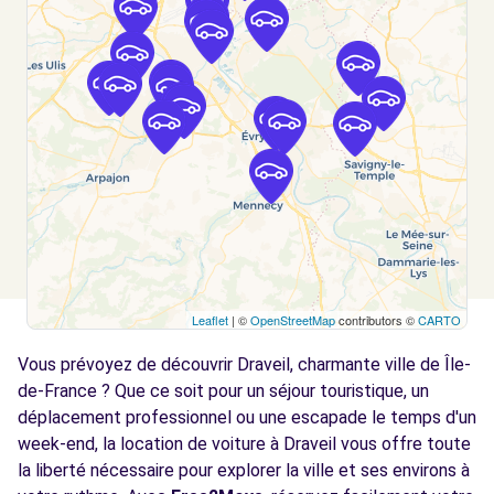
PARAY VIEILLE POSTE, FR-91, 91550
Voir l'agence
Free2Move Rent - AUTOMOBILES DU
5.4
KIOSQUE - VILLENEUVE-LE-ROI (C)
km
13 PLACE AMEDEE SOUPAULT
VILLENEUVE-LE-ROI, 94290
Voir l'agence
Leaflet
| ©
OpenStreetMap
contributors ©
CARTO
Free2move Rent - GARAGE DU CHATEAU -
7.9
SAINTE-GENEVIEVE-DES-BOIS
km
Vous prévoyez de découvrir Draveil, charmante ville de Île-
4 AV DU BOUT DU PLESSIS
de-France ? Que ce soit pour un séjour touristique, un
SAINTE-GENEVIEVE-DES-BOIS, 91700
déplacement professionnel ou une escapade le temps d'un
week-end, la location de voiture à Draveil vous offre toute
Voir l'agence
la liberté nécessaire pour explorer la ville et ses environs à