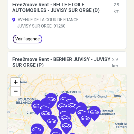
Free2move Rent - BELLE ETOILE
2.9
AUTOMOBILES - JUVISY SUR ORGE (D)
km
AVENUE DE LA COUR DE FRANCE
JUVISY SUR ORGE, 91260
Voir l'agence
Free2move Rent - BERNIER JUVISY - JUVISY
2.9
SUR ORGE (P)
km
38 AVENUE DE LA COUR DE FRANCE
+
JUVISY SUR ORGE, FR-91, 91260
−
Voir l'agence
Free2Move Rent - BELLE ETOILE
3.7
AUTOMOBILES - JUVISY SUR ORGE (C)
km
5 BOULEVARD DE FONTAINEBLEAU