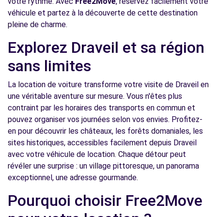
votre rythme. Avec
Free2Move
, réservez facilement votre
véhicule et partez à la découverte de cette destination
Free2Move Rent - GARAGE 2000 - STE-
8.0
pleine de charme.
GENEVIEVE-DES-BOIS (C)
km
4 RUE DE ROSIERES
Explorez Draveil et sa région
STE-GENEVIEVE-DES-BOIS, 91700
sans limites
Voir l'agence
La location de voiture transforme votre visite de Draveil en
une véritable aventure sur mesure. Vous n'êtes plus
Free2Move Rent - GARAGE DUPLEIX -
8.1
contraint par les horaires des transports en commun et
CHOISY-LE-ROI (C)
km
pouvez organiser vos journées selon vos envies. Profitez-
80 AVENUE ANATOLE FRANCE
en pour découvrir les châteaux, les forêts domaniales, les
CHOISY-LE-ROI, 94600
sites historiques, accessibles facilement depuis Draveil
avec votre véhicule de location. Chaque détour peut
Voir l'agence
révéler une surprise : un village pittoresque, un panorama
exceptionnel, une adresse gourmande.
Free2Move Rent - GARAGE DE L'ARC EN CIEL
8.1
Pourquoi choisir Free2Move
- RUNGIS (C)
km