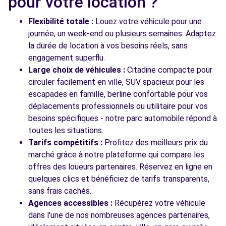
pour votre location ?
21 RUE NOTRE DAME
RUNGIS, 94150
Flexibilité totale :
Louez votre véhicule pour une
journée, un week-end ou plusieurs semaines. Adaptez
Voir l'agence
la durée de location à vos besoins réels, sans
engagement superflu.
Large choix de véhicules :
Citadine compacte pour
Voir toutes les agences
circuler facilement en ville, SUV spacieux pour les
escapades en famille, berline confortable pour vos
déplacements professionnels ou utilitaire pour vos
besoins spécifiques - notre parc automobile répond à
toutes les situations.
Tarifs compétitifs :
Profitez des meilleurs prix du
marché grâce à notre plateforme qui compare les
offres des loueurs partenaires. Réservez en ligne en
quelques clics et bénéficiez de tarifs transparents,
sans frais cachés.
Agences accessibles :
Récupérez votre véhicule
dans l'une de nos nombreuses agences partenaires,