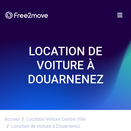
LOCATION DE
VOITURE À
DOUARNENEZ
Accueil
Location Voiture Centre Ville
Location de voiture à Douarnenez...