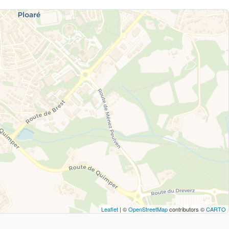
Leaflet
| ©
OpenStreetMap
contributors ©
CARTO