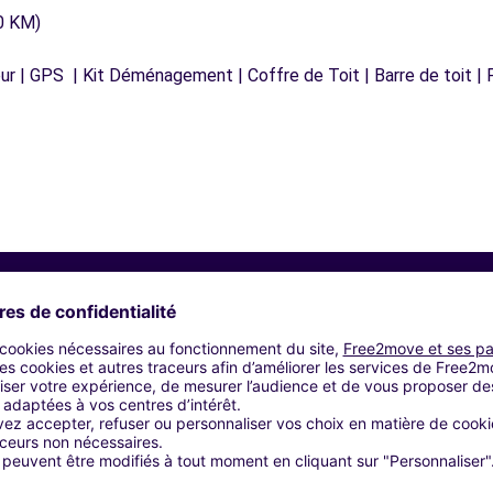
0 KM)
r | GPS | Kit Déménagement | Coffre de Toit | Barre de toit | P
Agences similaires
LONEOUR LANVERN (C)