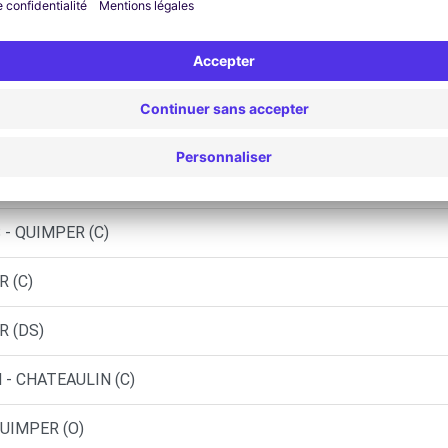
 - QUIMPER (F)
 QUIMPER (P)
ONEIS (C)
E - CAST (C)
 - QUIMPER (C)
R (C)
R (DS)
 - CHATEAULIN (C)
QUIMPER (O)