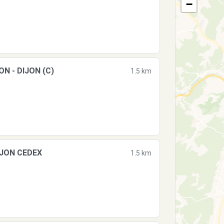
−
N - DIJON (C)
1.5 km
IJON CEDEX
1.5 km