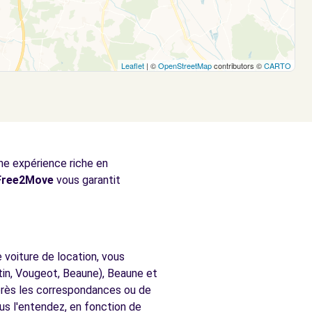
Leaflet
| ©
OpenStreetMap
contributors ©
CARTO
une expérience riche en
Free2Move
vous garantit
 voiture de location, vous
in, Vougeot, Beaune), Beaune et
près les correspondances ou de
s l'entendez, en fonction de