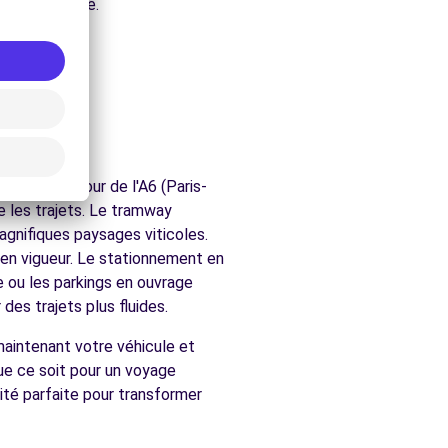
bourguignonne.
iècle.
nnais.
 animé.
t au carrefour de l'A6 (Paris-
e les trajets. Le tramway
agnifiques paysages viticoles.
n en vigueur. Le stationnement en
e ou les parkings en ouvrage
des trajets plus fluides.
maintenant votre véhicule et
Que ce soit pour un voyage
ité parfaite pour transformer