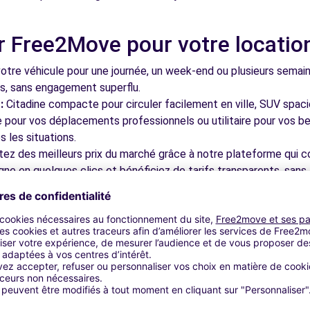
r Free2Move pour votre locatio
- FONTAINE-LES-DIJON (C)
2.6 km
tre véhicule pour une journée, un week-end ou plusieurs semai
ls, sans engagement superflu.
:
Citadine compacte pour circuler facilement en ville, SUV spac
le pour vos déplacements professionnels ou utilitaire pour vos be
 les situations.
tez des meilleurs prix du marché grâce à notre plateforme qui c
3.3 km
gne en quelques clics et bénéficiez de tarifs transparents, sans 
cupérez votre véhicule dans l'une de nos nombreuses agences p
 près des aéroports pour faciliter le démarrage de votre séjour.
otre plateforme intuitive vous permet de réserver votre véhicu
 disponible pour répondre à toutes vos questions et vous accom
 - CHENOVE (C)
3.6 km
bles à découvrir à Dijon et dans