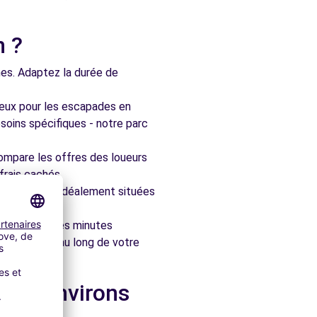
n ?
nes. Adaptez la durée de
ieux pour les escapades en
soins spécifiques - notre parc
ompare les offres des loueurs
frais cachés.
artenaires, idéalement situées
le en quelques minutes
pagner tout au long de votre
 les environs