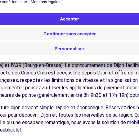
ez ce palais médiéval et Renaissance, symbole de la puissance 
:
Admirez cette place semi-circulaire majestueuse du XVIIème s
te :
Suivez les clous en bronze pour découvrir le patrimoine dijo
gustez les spécialités bourguignonnes dans ce marché couvert
-vous dans ce jardin paysager avec sa fontaine polaire.
C)
4.0 km
ues pour conduire à Dijon
à tous les conducteurs avec quelques conseils pratiques. Dijon es
) et l'A39 (Bourg-en-Bresse). Le contournement de Dijon facilit
 Route des Grands Crus est accessible depuis Dijon et offre de m
nçaises, respectez les limitations de vitesse et la signalisatio
ences
glementé : pensez à utiliser les applications de paiement mobil
s heures de pointe (généralement entre 8h-9h30 et 17h-19h) pour 
voiture dijon devient simple, rapide et économique. Réservez dès 
our pour découvrir Dijon et toutes les merveilles de sa région. 
lle ou une escapade romantique, nous avons la solution de mobil
oubliable!