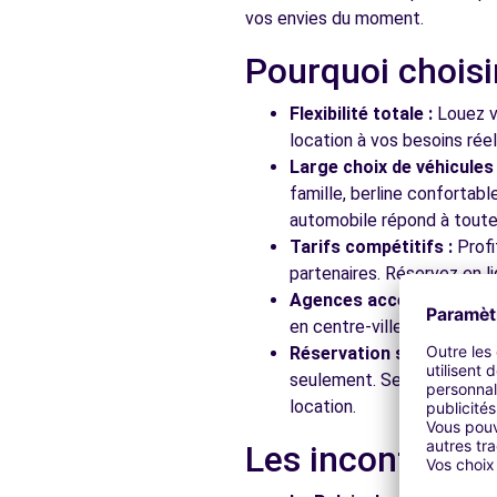
vos envies du moment.
Pourquoi choisi
Free2Move Rent - GARAGE BERG - GARAGE SRC AUTO 
7 RUE DE LA PETITE FIN
Flexibilité totale :
Louez vo
FONTAINE-LES-DIJON, 21121
location à vos besoins rée
Large choix de véhicules 
Voir l'agence
famille, berline confortab
automobile répond à toutes
Tarifs compétitifs :
Profi
Free2move Rent - JCL MOTORS - DIJON (O)
partenaires. Réservez en li
rue des Ardennes
Agences accessibles :
Ré
DIJON, FR-21, 21000
en centre-ville, en gare ou
Réservation simplifiée :
N
Voir l'agence
seulement. Service client
location.
Free2Move Rent - GARAGE HERNANDEZ AUTOMOBILES
Les incontourna
10 RUE DU 6 JUILLET
CHENOVE, 21300