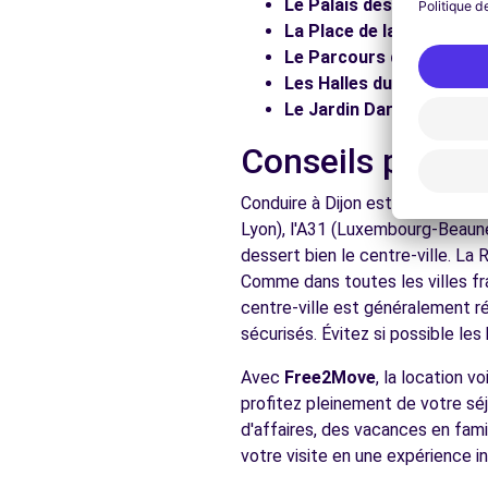
Le Palais des Ducs :
Visit
La Place de la Libération 
Voir l'agence
Le Parcours de la Chouet
Les Halles du Marché :
Dé
Le Jardin Darcy :
Promenez
Free2Move Rent - GARAGE DE L'EUROPE - QUETIGNY (
Conseils pratiq
13-15 BOULEVARD DE L'EUROPE
QUETIGNY, 21800
Conduire à Dijon est accessible 
Voir l'agence
Lyon), l'A31 (Luxembourg-Beaune
dessert bien le centre-ville. La
Comme dans toutes les villes fra
Voir toutes les ag
centre-ville est généralement ré
sécurisés. Évitez si possible le
Avec
Free2Move
, la location 
profitez pleinement de votre séj
d'affaires, des vacances en fami
votre visite en une expérience in