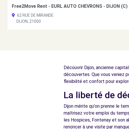
Free2Move Rent - EURL AUTO CHEVRONS - DIJON (C)
62 RUE DE MIRANDE
DIJON, 21000
Voir l'agence
Free2Move Rent - GARAGE CHARNAY SARL - DIJON (C
4BIS RUE JEANNE DE CHANTAL
Découvrir Dijon, ancienne capita
DIJON, 21000
découvertes. Que vous veniez pour
Voir l'agence
flexibilité et confort pour explor
La liberté de dé
Free2move Rent - SICA DIJON - ST APOLLINAIRE (P)
Dijon mérite qu'on prenne le tem
RUE DE CRACOVIE
maîtrisez votre emploi du temp
ST APOLLINAIRE, FR-21, 21850
les Hospices, Fontenay et son a
renoncer à une visite par manqu
Voir l'agence