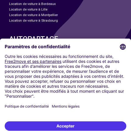
Location de voiture à Bordeaux
Location de voiture à Lille
Location de voiture à Montpellier
Location de voiture à Strasbourg
AUTOPARTAGE
NOS VILLES
Paris
Madrid
Washington DC
Milan
Rome
Turin
Vienne
Berlin
Cologne
Düsseldorf
Francfort
Hambourg
Munich
Stuttgart