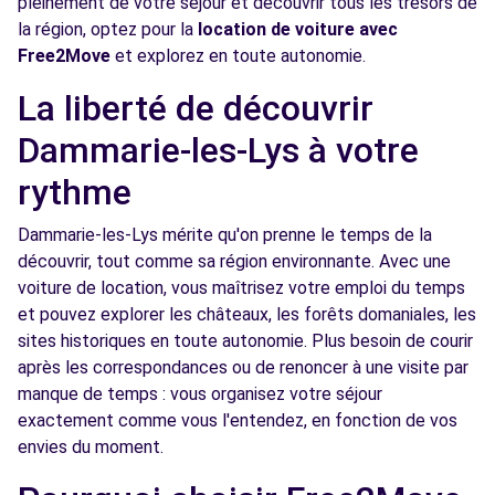
pleinement de votre séjour et découvrir tous les trésors de
Voir l'agence
la région, optez pour la
location de voiture avec
Free2Move
et explorez en toute autonomie.
Free2Move Rent - SARL GM PASQUIER
11.7
La liberté de découvrir
AUTOS - SAVIGNY-LE-TEMPLE (C)
km
Dammarie-les-Lys à votre
AVENUE DU 8 MAI 1945
SAVIGNY-LE-TEMPLE, 77176
rythme
Voir l'agence
Dammarie-les-Lys mérite qu'on prenne le temps de la
découvrir, tout comme sa région environnante. Avec une
voiture de location, vous maîtrisez votre emploi du temps
Free2Move Rent - METIN AVON - AVON
12.7
et pouvez explorer les châteaux, les forêts domaniales, les
(C)
km
sites historiques en toute autonomie. Plus besoin de courir
66 AVENUE DE VALVINS
après les correspondances ou de renoncer à une visite par
AVON, 77210
manque de temps : vous organisez votre séjour
exactement comme vous l'entendez, en fonction de vos
Voir l'agence
envies du moment.