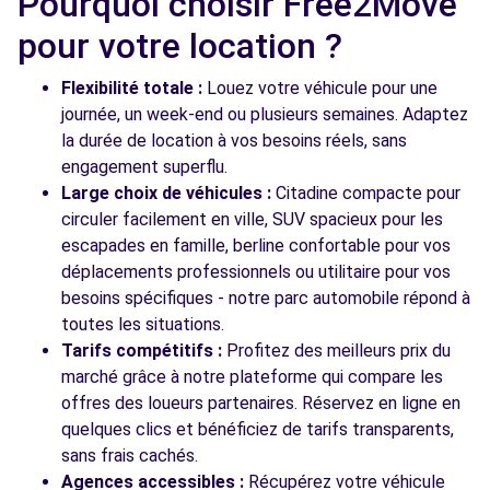
Pourquoi choisir Free2Move
Free2Move Rent - PIECES AUTO TOUTES
12.9
MARQUES - MOISSY-CRAMAYEL (C)
km
pour votre location ?
109 AVENUE PHILIPPE BUR
MOISSY-CRAMAYEL, 77550
Flexibilité totale :
Louez votre véhicule pour une
journée, un week-end ou plusieurs semaines. Adaptez
Voir l'agence
la durée de location à vos besoins réels, sans
engagement superflu.
Large choix de véhicules :
Citadine compacte pour
Voir toutes les agences
circuler facilement en ville, SUV spacieux pour les
escapades en famille, berline confortable pour vos
déplacements professionnels ou utilitaire pour vos
besoins spécifiques - notre parc automobile répond à
toutes les situations.
Tarifs compétitifs :
Profitez des meilleurs prix du
marché grâce à notre plateforme qui compare les
offres des loueurs partenaires. Réservez en ligne en
quelques clics et bénéficiez de tarifs transparents,
sans frais cachés.
Agences accessibles :
Récupérez votre véhicule