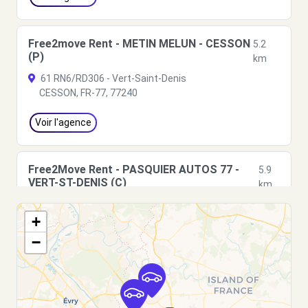
Free2move Rent - METIN MELUN - CESSON
5.2
(P)
km
61 RN6/RD306 - Vert-Saint-Denis
CESSON, FR-77, 77240
Voir l'agence
Free2Move Rent - PASQUIER AUTOS 77 -
5.9
VERT-ST-DENIS (C)
km
240 RUE DE L'EPINET
+
VERT-ST-DENIS, 77240
−
Voir l'agence
Free2move Rent - BRIE ET CHAMPAGNE -
6.0