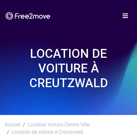
LOCATION DE
VOITURE À
CREUTZWALD
Accueil
Location Voiture Centre Ville
Location de voiture à Creutzwald...