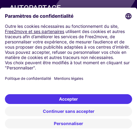
AUTOPARTAGE
NOS VILLES
Paris
Madrid
Washington DC
Milan
Rome
Turin
Vienne
Berlin
Cologne
Düsseldorf
Francfort
Hambourg
Munich
Stuttgart
Amsterdam