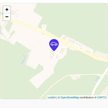
+
−
Leaflet
| ©
OpenStreetMap
contributors ©
CARTO