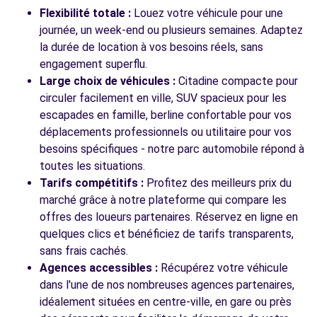
49-57 AV DU GENERAL GALLIENI
Flexibilité totale :
Louez votre véhicule pour une
JOINVILLE LE PONT, FR-94, 94340
journée, un week-end ou plusieurs semaines. Adaptez
la durée de location à vos besoins réels, sans
Voir l'agence
engagement superflu.
Large choix de véhicules :
Citadine compacte pour
circuler facilement en ville, SUV spacieux pour les
Voir toutes les agences
escapades en famille, berline confortable pour vos
déplacements professionnels ou utilitaire pour vos
besoins spécifiques - notre parc automobile répond à
toutes les situations.
Tarifs compétitifs :
Profitez des meilleurs prix du
marché grâce à notre plateforme qui compare les
offres des loueurs partenaires. Réservez en ligne en
quelques clics et bénéficiez de tarifs transparents,
sans frais cachés.
Agences accessibles :
Récupérez votre véhicule
dans l'une de nos nombreuses agences partenaires,
idéalement situées en centre-ville, en gare ou près