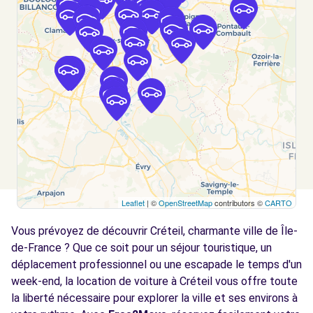
CHOISY-LE-ROI, 94600
Voir l'agence
Free2Move Rent - MAVIA - MAISONS-
3.7
ALFORT (C)
km
34 BIS AVENUE DU GENERAL LECLERC
MAISONS-ALFORT, 94700
Voir l'agence
Leaflet
| ©
OpenStreetMap
contributors ©
CARTO
Free2Move Rent - GARAGE DUPLEIX -
3.8
CHOISY-LE-ROI (C)
km
Vous prévoyez de découvrir Créteil, charmante ville de Île-
80 AVENUE ANATOLE FRANCE
de-France ? Que ce soit pour un séjour touristique, un
CHOISY-LE-ROI, 94600
déplacement professionnel ou une escapade le temps d'un
week-end, la location de voiture à Créteil vous offre toute
Voir l'agence
la liberté nécessaire pour explorer la ville et ses environs à