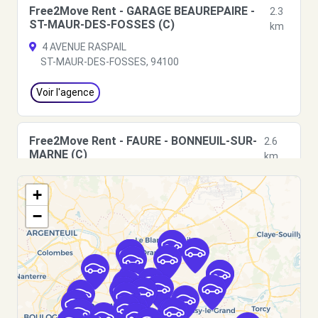
Free2Move Rent - GARAGE BEAUREPAIRE -
2.3
ST-MAUR-DES-FOSSES (C)
km
4 AVENUE RASPAIL
ST-MAUR-DES-FOSSES, 94100
Voir l'agence
Free2Move Rent - FAURE - BONNEUIL-SUR-
2.6
MARNE (C)
km
AVENUE DU 19 MARS 1962
+
BONNEUIL-SUR-MARNE, 94380
−
Voir l'agence
Free2Move Rent - EUROPE AUTO - CHOISY-
3.4
LE-ROI (C)
km
1 RUE DU DOCTEUR ROUX