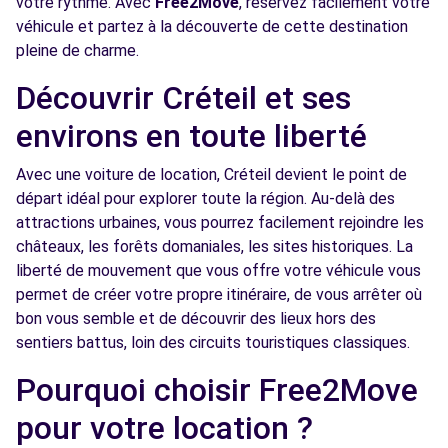
votre rythme. Avec
Free2Move
, réservez facilement votre
véhicule et partez à la découverte de cette destination
Free2Move Rent - ETS DEBOUZY - BOISSY-
4.3
pleine de charme.
ST-LEGER (C)
km
8 RUE DU 8 MAI 1945
Découvrir Créteil et ses
BOISSY-ST-LEGER, 94470
environs en toute liberté
Voir l'agence
Avec une voiture de location, Créteil devient le point de
départ idéal pour explorer toute la région. Au-delà des
Free2Move Rent - GARAGE JEAN JAURES -
4.4
attractions urbaines, vous pourrez facilement rejoindre les
VITRY SUR SEINE (C)
km
châteaux, les forêts domaniales, les sites historiques. La
58 AVENUE JEAN JAURES
liberté de mouvement que vous offre votre véhicule vous
VITRY SUR SEINE, 94400
permet de créer votre propre itinéraire, de vous arrêter où
bon vous semble et de découvrir des lieux hors des
Voir l'agence
sentiers battus, loin des circuits touristiques classiques.
Pourquoi choisir Free2Move
Free2move Rent - S&You - JOINVILLE LE
5.1
pour votre location ?
PONT (P)
km