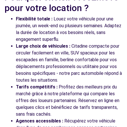
Free2Move Rent - GARAGE DES SPORTS -
11.0
pour votre location ?
VIRY-CHATILLON (C)
km
141 ROUTE NATIONALE 7
Flexibilité totale :
Louez votre véhicule pour une
VIRY-CHATILLON, 91170
journée, un week-end ou plusieurs semaines. Adaptez
la durée de location à vos besoins réels, sans
Voir l'agence
engagement superflu.
Large choix de véhicules :
Citadine compacte pour
circuler facilement en ville, SUV spacieux pour les
Voir toutes les agences
escapades en famille, berline confortable pour vos
déplacements professionnels ou utilitaire pour vos
besoins spécifiques - notre parc automobile répond à
toutes les situations.
Tarifs compétitifs :
Profitez des meilleurs prix du
marché grâce à notre plateforme qui compare les
offres des loueurs partenaires. Réservez en ligne en
quelques clics et bénéficiez de tarifs transparents,
sans frais cachés.
Agences accessibles :
Récupérez votre véhicule