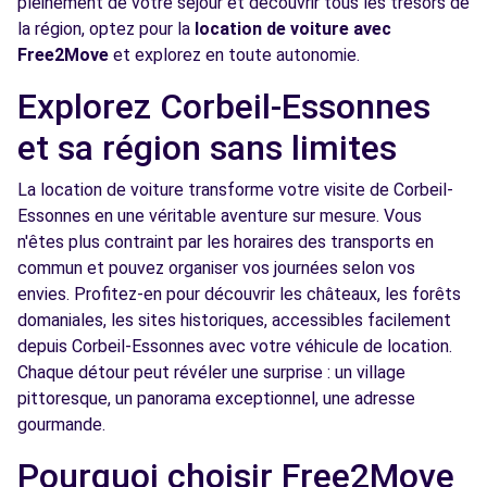
pleinement de votre séjour et découvrir tous les trésors de
Voir l'agence
la région, optez pour la
location de voiture avec
Free2Move
et explorez en toute autonomie.
Free2move Rent - GARAGE DU CHATEAU -
10.3
Explorez Corbeil-Essonnes
SAINTE GENEVIEVE (O)
km
et sa région sans limites
4 avenue du Bout du Plessis - ZAC de la Croix Blanche
SAINTE GENEVIEVE DES BOIS, FR-91, 91700
La location de voiture transforme votre visite de Corbeil-
Essonnes en une véritable aventure sur mesure. Vous
Voir l'agence
n'êtes plus contraint par les horaires des transports en
commun et pouvez organiser vos journées selon vos
Free2Move Rent - ALEAUTO - STE-
10.5
envies. Profitez-en pour découvrir les châteaux, les forêts
GENEVIEVE-DES-BOIS (C)
km
domaniales, les sites historiques, accessibles facilement
14 RUE DU PETIT FIEF - ZI DE LA CROIX BLANCHE
depuis Corbeil-Essonnes avec votre véhicule de location.
STE-GENEVIEVE-DES-BOIS, 91700
Chaque détour peut révéler une surprise : un village
pittoresque, un panorama exceptionnel, une adresse
Voir l'agence
gourmande.
Pourquoi choisir Free2Move