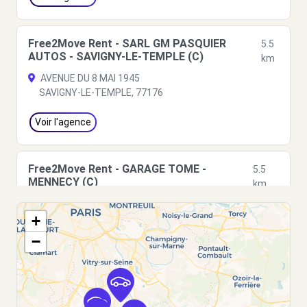
Free2Move Rent - SARL GM PASQUIER
5.5
AUTOS - SAVIGNY-LE-TEMPLE (C)
km
AVENUE DU 8 MAI 1945
SAVIGNY-LE-TEMPLE, 77176
Voir l'agence
Free2Move Rent - GARAGE TOME -
5.5
MENNECY (C)
km
7 RUE VICTOR GRIGNARD
+
MENNECY, 91540
−
Voir l'agence
Free2Move Rent - CLV AUTOMOBILES -
7.4