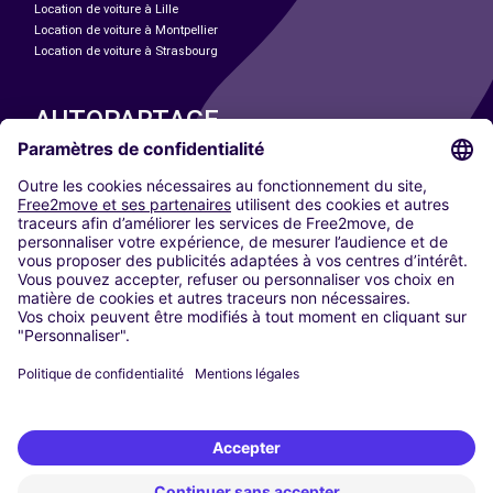
Location de voiture à Lille
Location de voiture à Montpellier
Location de voiture à Strasbourg
AUTOPARTAGE
NOS VILLES
Paris
Madrid
Washington DC
Milan
Rome
Turin
Vienne
Berlin
Cologne
Düsseldorf
Francfort
Hambourg
Munich
Stuttgart
Amsterdam