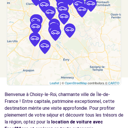
CRETEIL, 94000
Voir l'agence
Free2Move Rent - TRUJAS PARIS EST
4.5
CRETEIL - CRETEIL (C)
km
89 AVENUE DU GENERAL DE GAULLE
CRETEIL, 94000
Voir l'agence
Leaflet
| ©
OpenStreetMap
contributors ©
CARTO
Free2Move Rent - GARAGE DE L'ARC EN CIEL
4.5
- RUNGIS (C)
km
Bienvenue à Choisy-le-Roi, charmante ville de Île-de-
21 RUE NOTRE DAME
France ! Entre capitale, patrimoine exceptionnel, cette
RUNGIS, 94150
destination mérite une visite approfondie. Pour profiter
pleinement de votre séjour et découvrir tous les trésors de
Voir l'agence
la région, optez pour la
location de voiture avec