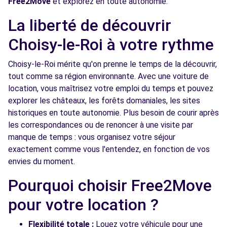
Free2Move
et explorez en toute autonomie.
Free2Move Rent - MAVIA - MAISONS-
5.5
La liberté de découvrir
ALFORT (C)
km
Choisy-le-Roi à votre rythme
34 BIS AVENUE DU GENERAL LECLERC
MAISONS-ALFORT, 94700
Choisy-le-Roi mérite qu'on prenne le temps de la découvrir,
tout comme sa région environnante. Avec une voiture de
Voir l'agence
location, vous maîtrisez votre emploi du temps et pouvez
explorer les châteaux, les forêts domaniales, les sites
Free2Move Rent - GARAGE DES QUAIS -
5.8
historiques en toute autonomie. Plus besoin de courir après
ALFORTVILLE (C)
km
les correspondances ou de renoncer à une visite par
2 RUE CHARLES DE GAULLE
manque de temps : vous organisez votre séjour
ALFORTVILLE, 94140
exactement comme vous l'entendez, en fonction de vos
envies du moment.
Voir l'agence
Pourquoi choisir Free2Move
pour votre location ?
Free2Move Rent - FAURE - BONNEUIL-SUR-
6.1
MARNE (C)
km
Flexibilité totale :
Louez votre véhicule pour une