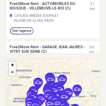
Free2Move Rent - AUTOMOBILES DU
3.1
KIOSQUE - VILLENEUVE-LE-ROI (C)
km
13 PLACE AMEDEE SOUPAULT
VILLENEUVE-LE-ROI, 94290
Voir l'agence
Free2Move Rent - GARAGE JEAN JAURES -
3.6
VITRY SUR SEINE (C)
km
58 AVENUE JEAN JAURES
+
VITRY SUR SEINE, 94400
−
Voir l'agence
Free2move Rent - DS STORE CRETEIL -
4.5
CRETEIL (DS)
km
89 AVENUE DU GENERAL DE GAULLE