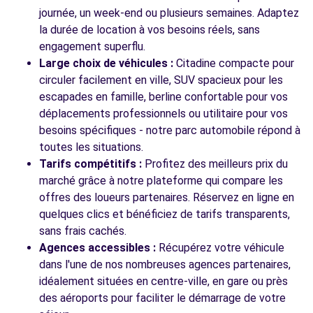
AVENUE DU 19 MARS 1962
journée, un week-end ou plusieurs semaines. Adaptez
BONNEUIL-SUR-MARNE, 94380
la durée de location à vos besoins réels, sans
engagement superflu.
Voir l'agence
Large choix de véhicules :
Citadine compacte pour
circuler facilement en ville, SUV spacieux pour les
escapades en famille, berline confortable pour vos
Voir toutes les agences
déplacements professionnels ou utilitaire pour vos
besoins spécifiques - notre parc automobile répond à
toutes les situations.
Tarifs compétitifs :
Profitez des meilleurs prix du
marché grâce à notre plateforme qui compare les
offres des loueurs partenaires. Réservez en ligne en
quelques clics et bénéficiez de tarifs transparents,
sans frais cachés.
Agences accessibles :
Récupérez votre véhicule
dans l'une de nos nombreuses agences partenaires,
idéalement situées en centre-ville, en gare ou près
des aéroports pour faciliter le démarrage de votre