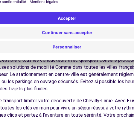
nez dans les ruelles du cœur de ville et découvrez son patrimoin
ez les musées et monuments qui font la richesse de Chevilly-La
ofitez des parcs et jardins pour une pause détente en pleine nat
s châteaux, les forêts domaniales, les sites historiques, facilem
C)
6.2 km
écouvrez la gastronomie régionale dans les restaurants et marc
ues pour conduire à Chevilly-La
cessible à tous les conducteurs avec quelques conseils pratique
ses solutions de mobilité Comme dans toutes les villes français
igueur. Le stationnement en centre-ville est généralement régleme
ou les parkings en ouvrage sécurisés. Évitez si possible les he
ences
es trajets plus fluides.
e transport limiter votre découverte de Chevilly-Larue. Avec
Fr
 toutes les clés en main pour vivre un séjour réussi, à votre ryt
ues clics et partez à l'aventure en toute sérénité. Votre proch