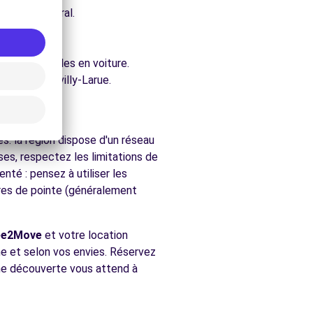
e architectural.
rue.
ure.
ent accessibles en voiture.
hés de Chevilly-Larue.
rue
s. la région dispose d'un réseau
es, respectez les limitations de
nté : pensez à utiliser les
ures de pointe (généralement
ee2Move
et votre location
hme et selon vos envies. Réservez
aine découverte vous attend à