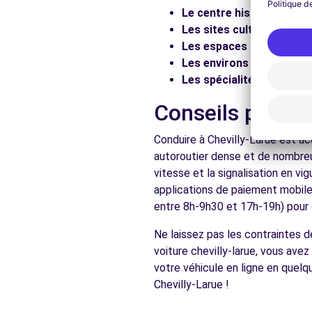
Le centre historique :
Flâ
Voir l'agence
Les sites culturels :
Visit
Les espaces naturels :
Pr
Les environs :
Explorez le
Free2Move Rent - GARAGE DE L EGLISE - CHATILLON (
Les spécialités locales :
D
55 BOULEVARD DE VANVES
Conseils pratiq
CHATILLON, 92320
Conduire à Chevilly-Larue est ac
Voir l'agence
autoroutier dense et de nombreu
vitesse et la signalisation en v
applications de paiement mobile 
Voir toutes les ag
entre 8h-9h30 et 17h-19h) pour d
Ne laissez pas les contraintes d
voiture chevilly-larue, vous avez
votre véhicule en ligne en quelq
Chevilly-Larue !