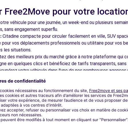
r Free2Move pour votre locatio
 (C)
4.8 km
tre véhicule pour une journée, un week-end ou plusieurs semai
ls, sans engagement superflu.
:
Citadine compacte pour circuler facilement en ville, SUV spac
le pour vos déplacements professionnels ou utilitaire pour vos be
 les situations.
tez des meilleurs prix du marché grâce à notre plateforme qui c
gne en quelques clics et bénéficiez de tarifs transparents, sans 
(C)
4.8 km
cupérez votre véhicule dans l'une de nos nombreuses agences p
 près des aéroports pour faciliter le démarrage de votre séjour.
otre plateforme intuitive vous permet de réserver votre véhicu
 disponible pour répondre à toutes vos questions et vous accom
bles à découvrir à Chevilly-Laru
NAY-AUX-ROSES (C)
5.4 km