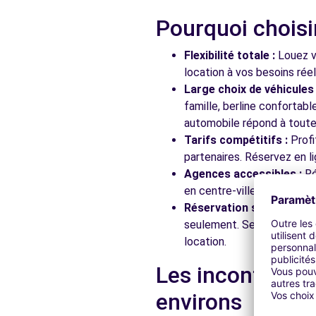
Pourquoi choisi
Free2Move Rent - GENTILLY AUTOROUTES - GENTILLY
Flexibilité totale :
Louez vo
57 AVENUE RASPAIL
location à vos besoins rée
GENTILLY, 94250
Large choix de véhicules 
famille, berline confortab
Voir l'agence
automobile répond à toutes
Tarifs compétitifs :
Profi
partenaires. Réservez en li
Free2Move Rent - GARAGE DUPLEIX - CHOISY-LE-ROI 
Agences accessibles :
Ré
80 AVENUE ANATOLE FRANCE
en centre-ville, en gare ou
CHOISY-LE-ROI, 94600
Réservation simplifiée :
N
seulement. Service client
Voir l'agence
location.
Les incontourna
Free2Move Rent - FONTENAY AUTOMOBILES - FONTE
environs
98 RUE BOUCICAUT
FONTENAY-AUX-ROSES, 92260