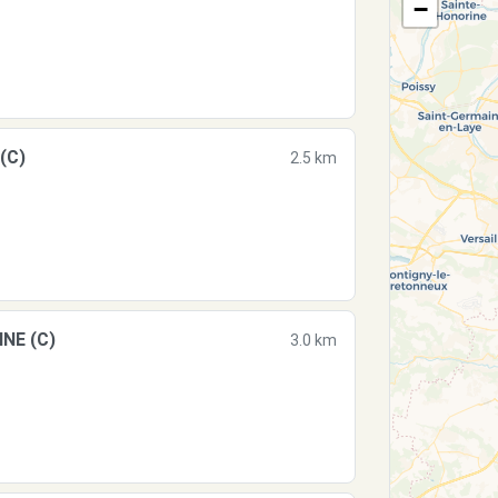
−
(C)
2.5 km
NE (C)
3.0 km