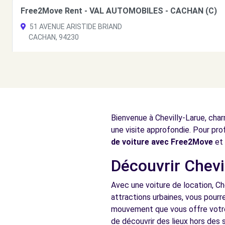
Free2Move Rent - VAL AUTOMOBILES - CACHAN (C)
51 AVENUE ARISTIDE BRIAND
CACHAN, 94230
Voir l'agence
Free2Move Rent - EUROPE AUTO - CHOISY-LE-ROI (C)
1 RUE DU DOCTEUR ROUX
Bienvenue à Chevilly-Larue, char
CHOISY-LE-ROI, 94600
une visite approfondie. Pour pro
Voir l'agence
de voiture avec Free2Move
et 
Découvrir Chevil
Free2Move Rent - GARAGE JEAN JAURES - VITRY SUR 
Avec une voiture de location, Ch
58 AVENUE JEAN JAURES
attractions urbaines, vous pourre
VITRY SUR SEINE, 94400
mouvement que vous offre votre 
de découvrir des lieux hors des s
Voir l'agence