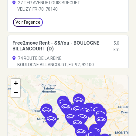
27 TER AVENUE LOUIS BREGUET
VELIZY, FR-78, 78140
Voir l'agence
Free2move Rent - S&You - BOULOGNE
5.0
BILLANCOURT (D)
km
74 ROUTE DE LA REINE
BOULOGNE BILLANCOURT, FR-92, 92100
Voir l'agence
+
−
Free2move Rent - S&You - BOULOGNE
5.5
BILLANCOURT IV (F)
km
65 RUE DU CHATEAU
BOULOGNE BILLANCOURT, 92100
Voir l'agence