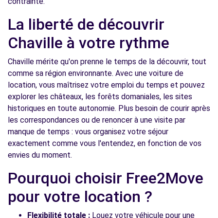
contrainte.
13 RUE DE ST-CLOUD
La liberté de découvrir
SURESNES, 92150
Chaville à votre rythme
Voir l'agence
Chaville mérite qu'on prenne le temps de la découvrir, tout
comme sa région environnante. Avec une voiture de
Free2Move Rent - GARAGE DE L EGLISE -
7.0
location, vous maîtrisez votre emploi du temps et pouvez
CHATILLON (C)
km
explorer les châteaux, les forêts domaniales, les sites
55 BOULEVARD DE VANVES
historiques en toute autonomie. Plus besoin de courir après
CHATILLON, 92320
les correspondances ou de renoncer à une visite par
manque de temps : vous organisez votre séjour
Voir l'agence
exactement comme vous l'entendez, en fonction de vos
envies du moment.
Free2Move Rent - FONTENAY AUTOMOBILES
7.2
Pourquoi choisir Free2Move
- FONTENAY-AUX-ROSES (C)
km
pour votre location ?
98 RUE BOUCICAUT
FONTENAY-AUX-ROSES, 92260
Flexibilité totale :
Louez votre véhicule pour une