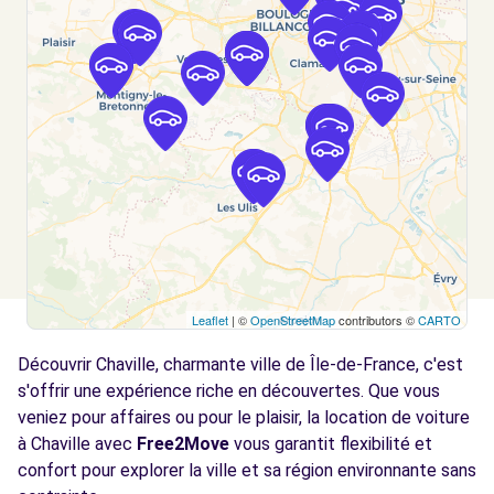
Free2move Rent - S&You - BOULOGNE
5.5
BILLANCOURT IV (AR)
km
65 RUE DU CHATEAU
BOULOGNE BILLANCOURT, 92100
Voir l'agence
Free2Move Rent - GARAGE ST HONORE -
6.7
BUC (C)
km
Leaflet
| ©
OpenStreetMap
contributors ©
CARTO
641 AVENUE GUYNEMER
BUC, 78530
Découvrir Chaville, charmante ville de Île-de-France, c'est
s'offrir une expérience riche en découvertes. Que vous
Voir l'agence
veniez pour affaires ou pour le plaisir, la location de voiture
à Chaville avec
Free2Move
vous garantit flexibilité et
Free2Move Rent - GARAGE VIOLAS -
confort pour explorer la ville et sa région environnante sans
6.8
SURESNES (C)
km