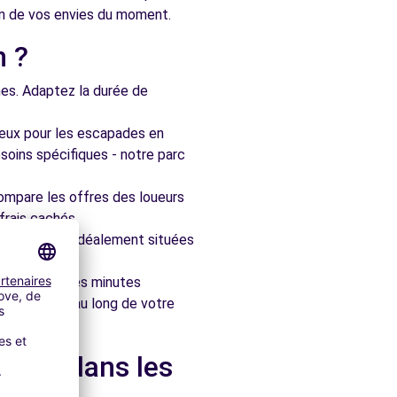
n de vos envies du moment.
n ?
nes. Adaptez la durée de
ieux pour les escapades en
soins spécifiques - notre parc
ompare les offres des loueurs
frais cachés.
artenaires, idéalement situées
le en quelques minutes
pagner tout au long de votre
rd et dans les