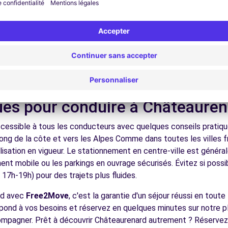
nez dans les ruelles du cœur de ville et découvrez son patrimoin
ez les musées et monuments qui font la richesse de Châteauren
ofitez des parcs et jardins pour une pause détente en pleine nat
-LA-SORGUE (C)
13.0 km
s plages méditerranéennes, les villages perchés de l'arrière-pay
voiture.
écouvrez la gastronomie régionale dans les restaurants et ma
ues pour conduire à Châteaure
essible à tous les conducteurs avec quelques conseils pratiques
long de la côte et vers les Alpes Comme dans toutes les villes 
ences
nalisation en vigueur. Le stationnement en centre-ville est géné
ement mobile ou les parkings en ouvrage sécurisés. Évitez si possi
7h-19h) pour des trajets plus fluides.
rd avec
Free2Move
, c'est la garantie d'un séjour réussi en tout
espond à vos besoins et réservez en quelques minutes sur notre 
compagner. Prêt à découvrir Châteaurenard autrement ? Réservez