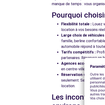
manque de temps : vous organis
Pourquoi choisi
Free2Move Rent - SARL GARAGE BRUN - ST-SATURNI
ROUTE DE GADAGNE
Flexibilité totale :
Louez vo
ST-SATURNIN-LES-AVIGNON, 84450
location à vos besoins rée
Large choix de véhicules 
Voir l'agence
famille, berline confortab
automobile répond à toutes
Tarifs compétitifs :
Profi
Free2Move Rent - GLM ALPILLES AUTO - ST-REMY-D
partenaires. Réservez en li
AVENUE ALBERT GLEIZES
Agences accessibles :
Ré
ST-REMY-DE-PROVENCE, 13210
en centre-ville, en gare ou
Réservation simplifiée :
N
Voir l'agence
seulement. Service client
location.
Free2Move Rent - GARAGE CHANCHOU - VILLENEUVE-
Les incontourna
BOULEVARD FREDERIC MISTRAL
VILLENEUVE-LES-AVIGNON, 30400