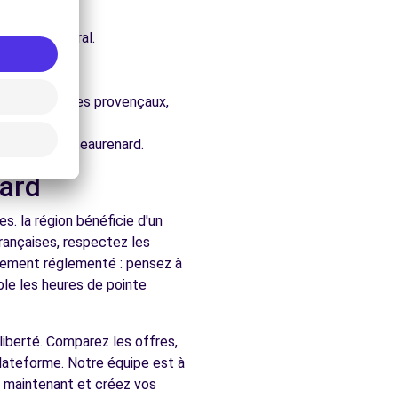
e architectural.
ard.
ure.
s, les vignobles provençaux,
rchés de Châteaurenard.
nard
. la région bénéficie d'un
françaises, respectez les
ralement réglementé : pensez à
ble les heures de pointe
e liberté. Comparez les offres,
plateforme. Notre équipe est à
 maintenant et créez vos