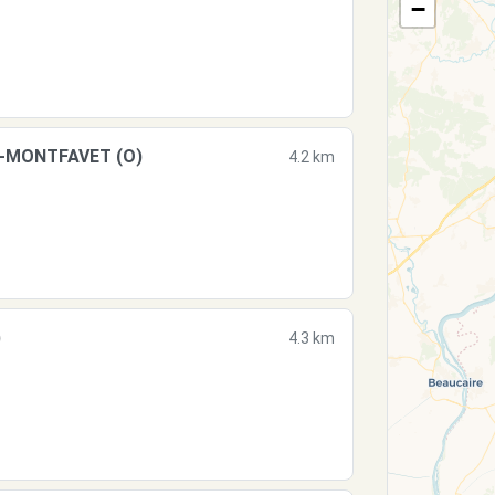
−
N-MONTFAVET (O)
4.2 km
)
4.3 km