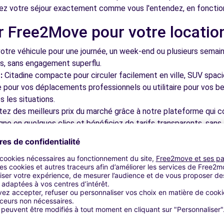
ez votre séjour exactement comme vous l'entendez, en fonctio
r Free2Move pour votre locatio
N-LES-AVIGNON (C)
10.4 km
tre véhicule pour une journée, un week-end ou plusieurs semai
ls, sans engagement superflu.
:
Citadine compacte pour circuler facilement en ville, SUV spac
le pour vos déplacements professionnels ou utilitaire pour vos be
 les situations.
tez des meilleurs prix du marché grâce à notre plateforme qui c
E-PROVENCE (C)
10.5 km
gne en quelques clics et bénéficiez de tarifs transparents, sans 
cupérez votre véhicule dans l'une de nos nombreuses agences p
 près des aéroports pour faciliter le démarrage de votre séjour.
otre plateforme intuitive vous permet de réserver votre véhicu
 disponible pour répondre à toutes vos questions et vous accom
LES-AVIGNON (C)
10.9 km
bles à découvrir à Châteaurena