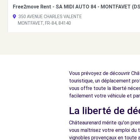
Free2move Rent - SA MIDI AUTO 84 - MONTFAVET (DS
350 AVENUE CHARLES VALENTE
MONTFAVET, FR-84, 84140
Voir l'agence
Free2move Rent - ABCIS BY AUTOSPHERE - AVIGNON 
RUE CHARLES VALENTE-MONTFAVET
Vous prévoyez de découvrir Chât
AVIGNON, FR-84, 84036
touristique, un déplacement pro
Voir l'agence
vous offre toute la liberté néce
facilement votre véhicule et pa
La liberté de d
Free2Move Rent - BERNARD FRERES - AVIGNON (C)
AVENUE DE L'AMANDIER
Châteaurenard mérite qu'on pren
AVIGNON, 84000
vous maîtrisez votre emploi du t
vignobles provençaux en toute a
Voir l'agence