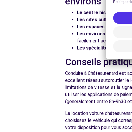
environs
Voir l'agence
Le centre historique :
Flâ
Les sites culturels :
Visit
Les espaces naturels :
Pr
Free2Move Rent - ATC VAUCLUSE - ENTRAIGUES-SUR
Les environs :
Explorez le
facilement accessibles en 
CHEMIN DU MOURRE DE LUC
Les spécialités locales :
D
ENTRAIGUES-SUR-LA-SORGUE, 84320
Conseils pratiq
Voir l'agence
Conduire à Châteaurenard est acc
excellent réseau autoroutier le 
Voir toutes les ag
limitations de vitesse et la sig
utiliser les applications de pai
(généralement entre 8h-9h30 et 1
La location voiture châteaurena
choisissez le véhicule qui corr
votre disposition pour vous ac