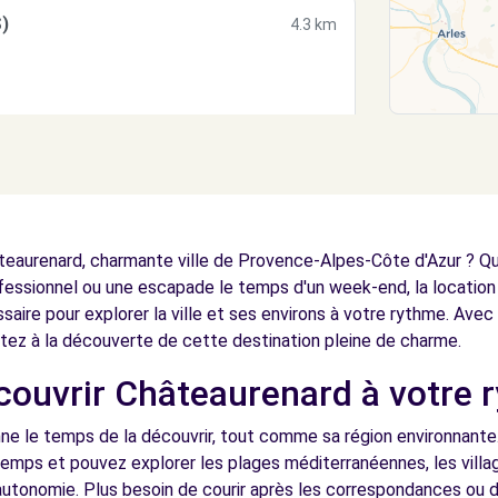
)
4.3 km
(P)
4.4 km
eaurenard, charmante ville de Provence-Alpes-Côte d'Azur ? Que
fessionnel ou une escapade le temps d'un week-end, la location
ssaire pour explorer la ville et ses environs à votre rythme. Avec
rtez à la découverte de cette destination pleine de charme.
écouvrir Châteaurenard à votre 
6.3 km
ne le temps de la découvrir, tout comme sa région environnante.
emps et pouvez explorer les plages méditerranéennes, les village
utonomie. Plus besoin de courir après les correspondances ou de