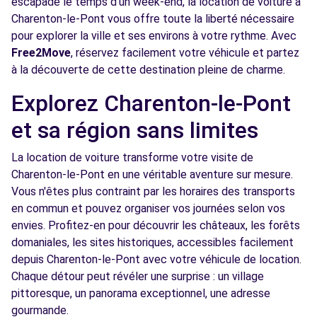
escapade le temps d'un week-end, la location de voiture à
Voir l'agence
Charenton-le-Pont vous offre toute la liberté nécessaire
pour explorer la ville et ses environs à votre rythme. Avec
Free2Move
, réservez facilement votre véhicule et partez
Free2move Rent - S&You - VINCENNES (P)
2.8 km
à la découverte de cette destination pleine de charme.
120 AVENUE DE PARIS
Explorez Charenton-le-Pont
VINCENNES, FR-94, 94300
et sa région sans limites
Voir l'agence
La location de voiture transforme votre visite de
Charenton-le-Pont en une véritable aventure sur mesure.
Free2Move Rent - GARAGE JEAN JAURES -
3.2
VITRY SUR SEINE (C)
km
Vous n'êtes plus contraint par les horaires des transports
en commun et pouvez organiser vos journées selon vos
58 AVENUE JEAN JAURES
envies. Profitez-en pour découvrir les châteaux, les forêts
VITRY SUR SEINE, 94400
domaniales, les sites historiques, accessibles facilement
Voir l'agence
depuis Charenton-le-Pont avec votre véhicule de location.
Chaque détour peut révéler une surprise : un village
pittoresque, un panorama exceptionnel, une adresse
Free2Move Rent - GARAGE DU FAUBOURG -
3.5
gourmande.