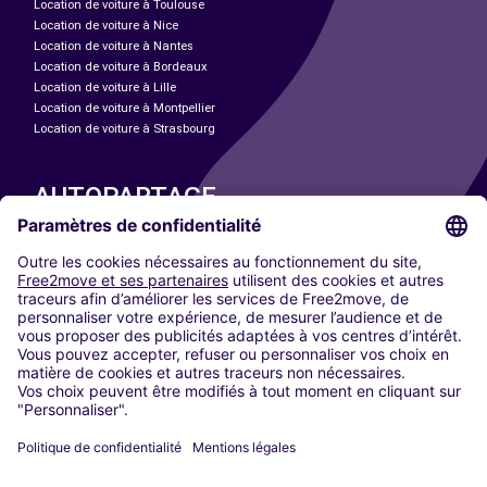
Location de voiture à Toulouse
Location de voiture à Nice
Location de voiture à Nantes
Location de voiture à Bordeaux
Location de voiture à Lille
Location de voiture à Montpellier
Location de voiture à Strasbourg
AUTOPARTAGE
NOS VILLES
Paris
Madrid
Washington DC
Milan
Rome
Turin
Vienne
Berlin
Cologne
Düsseldorf
Francfort