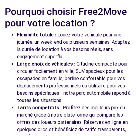
PARIS (C)
km
Pourquoi choisir Free2Move
33 RUE DE REUILLY
PARIS, 75012
pour votre location ?
Voir l'agence
Flexibilité totale :
Louez votre véhicule pour une
journée, un week-end ou plusieurs semaines. Adaptez
la durée de location à vos besoins réels, sans
Voir toutes les agences
engagement superflu.
Large choix de véhicules :
Citadine compacte pour
circuler facilement en ville, SUV spacieux pour les
escapades en famille, berline confortable pour vos
déplacements professionnels ou utilitaire pour vos
besoins spécifiques - notre parc automobile répond à
toutes les situations.
Tarifs compétitifs :
Profitez des meilleurs prix du
marché grâce à notre plateforme qui compare les
offres des loueurs partenaires. Réservez en ligne en
quelques clics et bénéficiez de tarifs transparents,