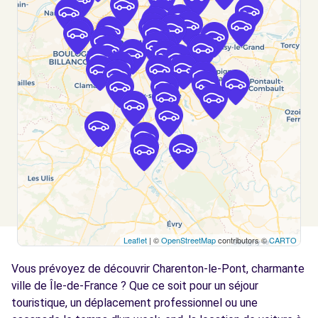
DAUMESNIL - PARIS (P)
km
13 RUE DUGOMMIER
PARIS, 75012
Voir l'agence
Free2move Rent - S&You - VINCENNES
2.8
CEDEX (C)
km
120 AVENUE DE PARIS
VINCENNES, FR-94, 94300
Voir l'agence
Leaflet
| ©
OpenStreetMap
contributors ©
CARTO
Free2move Rent - S&You - VINCENNES
2.8
CEDEX (D)
km
Vous prévoyez de découvrir Charenton-le-Pont, charmante
120 AVENUE DE PARIS
ville de Île-de-France ? Que ce soit pour un séjour
VINCENNES, FR-94, 94300
touristique, un déplacement professionnel ou une