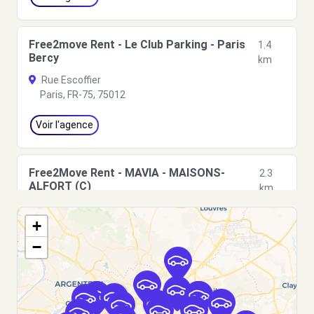
Free2move Rent - Le Club Parking - Paris
1.4
Bercy
km
Rue Escoffier
Paris, FR-75, 75012
Voir l'agence
Free2Move Rent - MAVIA - MAISONS-
2.3
ALFORT (C)
km
34 BIS AVENUE DU GENERAL LECLERC
+
MAISONS-ALFORT, 94700
−
Voir l'agence
Free2move Rent - AUTO SPORT
2.6