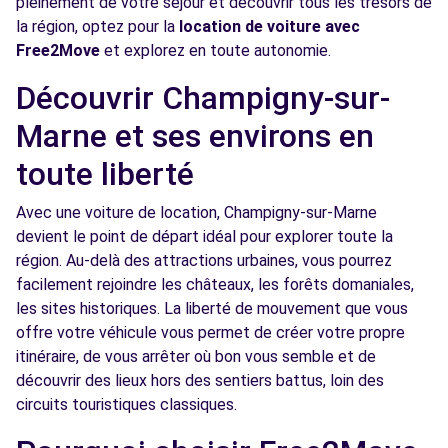
pleinement de votre séjour et découvrir tous les trésors de
la région, optez pour la
location de voiture avec
Voir l'agence
Free2Move
et explorez en toute autonomie.
Découvrir Champigny-sur-
Free2move Rent - DS STORE CRETEIL -
5.2
CRETEIL (DS)
km
Marne et ses environs en
89 AVENUE DU GENERAL DE GAULLE
toute liberté
CRETEIL, 94000
Avec une voiture de location, Champigny-sur-Marne
Voir l'agence
devient le point de départ idéal pour explorer toute la
région. Au-delà des attractions urbaines, vous pourrez
facilement rejoindre les châteaux, les forêts domaniales,
Free2Move Rent - NOISY AUTO CONCEPT -
5.3
NOISY-LE-GRAND (C)
km
les sites historiques. La liberté de mouvement que vous
offre votre véhicule vous permet de créer votre propre
46 AVENUE EMILE COSSONNEAU
itinéraire, de vous arrêter où bon vous semble et de
NOISY-LE-GRAND, 93160
découvrir des lieux hors des sentiers battus, loin des
Voir l'agence
circuits touristiques classiques.