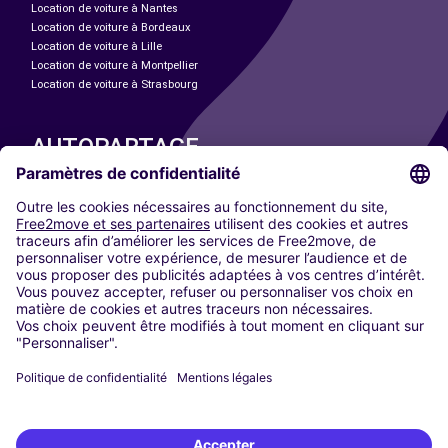
Location de voiture à Nantes
Location de voiture à Bordeaux
Location de voiture à Lille
Location de voiture à Montpellier
Location de voiture à Strasbourg
AUTOPARTAGE
NOS VILLES
Paris
Madrid
Washington DC
Milan
Rome
Turin
Vienne
Berlin
Cologne
Düsseldorf
Francfort
Hambourg
Munich