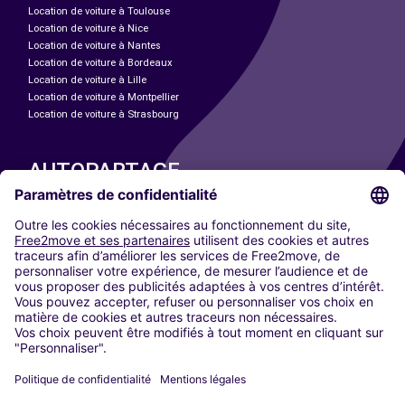
Location de voiture à Toulouse
Location de voiture à Nice
Location de voiture à Nantes
Location de voiture à Bordeaux
Location de voiture à Lille
Location de voiture à Montpellier
Location de voiture à Strasbourg
AUTOPARTAGE
NOS VILLES
Paris
Madrid
Washington DC
Milan
Rome
Turin
Vienne
Berlin
Cologne
Düsseldorf
Francfort