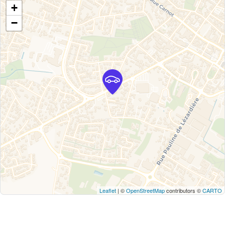
+
−
Leaflet
| ©
OpenStreetMap
contributors ©
CARTO