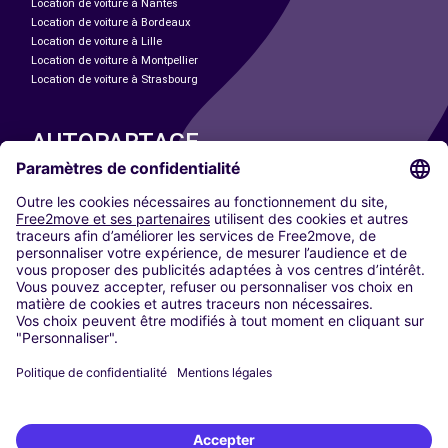
Location de voiture à Nantes
Location de voiture à Bordeaux
Location de voiture à Lille
Location de voiture à Montpellier
Location de voiture à Strasbourg
AUTOPARTAGE
NOS VILLES
Paris
Madrid
Washington DC
Milan
Rome
Turin
Vienne
Berlin
Cologne
Düsseldorf
Francfort
Hambourg
Munich