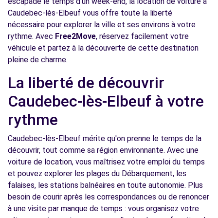
escapade le temps d'un week-end, la location de voiture à
Voir l'agence
Caudebec-lès-Elbeuf vous offre toute la liberté
nécessaire pour explorer la ville et ses environs à votre
rythme. Avec
Free2Move
, réservez facilement votre
Free2move Rent - DUBREUIL
13.2
véhicule et partez à la découverte de cette destination
AUTOMOBILES - LOUVIERS (P)
km
pleine de charme.
4 PLACE JEAN JAURES
LOUVIERS, FR-27, 27400
La liberté de découvrir
Caudebec-lès-Elbeuf à votre
Voir l'agence
rythme
Free2Move Rent - GARAGE DE L'AVENUE -
14.8
Caudebec-lès-Elbeuf mérite qu'on prenne le temps de la
SOTTEVILLE-LES-ROUEN (C)
km
découvrir, tout comme sa région environnante. Avec une
157 AVENUE DU 14 JUILLET
voiture de location, vous maîtrisez votre emploi du temps
SOTTEVILLE-LES-ROUEN, 76300
et pouvez explorer les plages du Débarquement, les
falaises, les stations balnéaires en toute autonomie. Plus
Voir l'agence
besoin de courir après les correspondances ou de renoncer
à une visite par manque de temps : vous organisez votre