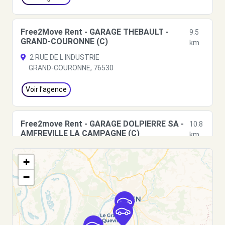
Free2Move Rent - GARAGE THEBAULT -
9.5
GRAND-COURONNE (C)
km
2 RUE DE L INDUSTRIE
GRAND-COURONNE, 76530
Voir l'agence
Free2move Rent - GARAGE DOLPIERRE SA -
10.8
AMFREVILLE LA CAMPAGNE (C)
km
27 RUE DE LA REPUBLIQUE
+
AMFREVILLE LA CAMPAGNE, 27370
−
Voir l'agence
Free2move Rent - SERVICES DISTRIBUTION
11.6